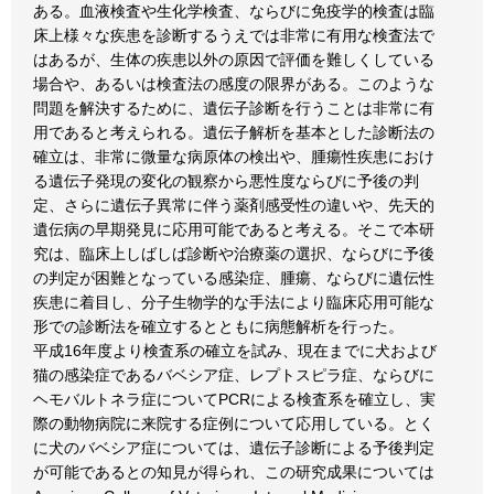
ある。血液検査や生化学検査、ならびに免疫学的検査は臨
床上様々な疾患を診断するうえでは非常に有用な検査法で
はあるが、生体の疾患以外の原因で評価を難しくしている
場合や、あるいは検査法の感度の限界がある。このような
問題を解決するために、遺伝子診断を行うことは非常に有
用であると考えられる。遺伝子解析を基本とした診断法の
確立は、非常に微量な病原体の検出や、腫瘍性疾患におけ
る遺伝子発現の変化の観察から悪性度ならびに予後の判
定、さらに遺伝子異常に伴う薬剤感受性の違いや、先天的
遺伝病の早期発見に応用可能であると考える。そこで本研
究は、臨床上しばしば診断や治療薬の選択、ならびに予後
の判定が困難となっている感染症、腫瘍、ならびに遺伝性
疾患に着目し、分子生物学的な手法により臨床応用可能な
形での診断法を確立するとともに病態解析を行った。
平成16年度より検査系の確立を試み、現在までに犬および
猫の感染症であるバベシア症、レプトスピラ症、ならびに
ヘモバルトネラ症についてPCRによる検査系を確立し、実
際の動物病院に来院する症例について応用している。とく
に犬のバベシア症については、遺伝子診断による予後判定
が可能であるとの知見が得られ、この研究成果については