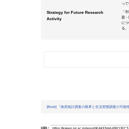
って
「市
Strategy for Future Research
題・
Activity
につ
る。
[Book] 『政府統計調査の限界と生活実態調査の
URL: