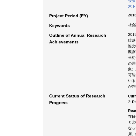
後藤
木下
2016
Project Period (FY)
社会
Keywords
20
Outline of Annual Research
繰越
Achievements
際比
既存
当初
の調
象）
可能
いる
が判
Current Status of Research
Curr
2: R
Progress
Rea
在日
と比
なっ
握、