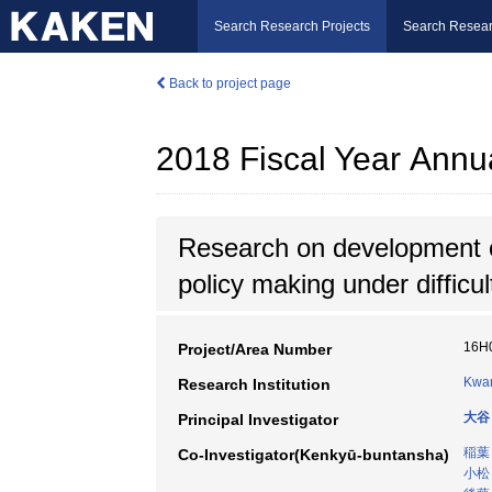
Search Research Projects
Search Resear
Back to project page
2018 Fiscal Year Annu
Research on development o
policy making under difficul
16H
Project/Area Number
Kwan
Research Institution
大谷
Principal Investigator
稲葉
Co-Investigator(Kenkyū-buntansha)
小松