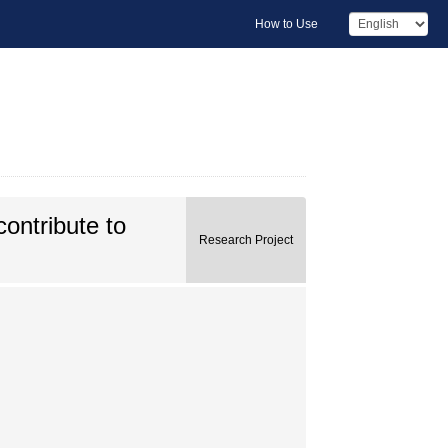
How to Use
ontribute to
Research Project