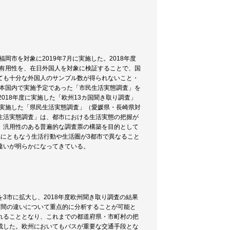
岡市を対象に2019年7月に実施した。2018年度
の有用性を、在日外国人を対象に検証することで、国
ても十分な外国人のサンプル数が得られないこと・
日本国内で実施予定であった「市民生活実態調査」を
018年度に実施した「欧州13カ国聞き取り調査」
に実施した「県民生活実態調査」（愛媛県・長崎県対
生活実態調査」は、都市における生活実態の把握が
、汎用性のある普遍的な調査票の構築を目的として
にともなう生活行動や生活圏が3都市で異なること
違いが明らかになってきている。
3市に拡大し、2018年度欧州聞き取り調査の結果
市間の違いについて重点的に分析することが可能と
れることとなり、これまでの都道府県・市町村の把
成した。欧州においてもバスが重要な交通手段とな