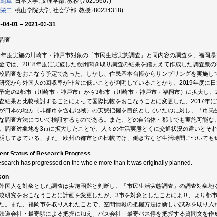
 範章
日本大学, 文理学部, 教授 (70205607)
 栄二
桃山学院大学, 社会学部, 教授 (80234318)
-04-01 – 2021-03-31
調査
19年度実施の川崎市・神戸市対象の「市民生活実態調査」と同内容の調査を、福岡県福
金では、2018年度に実施した欧州聞き取り調査の結果を踏まえて作成した調査票
較調査をおこなう予定であった。しかし、住民基本台帳からサンプリングを実施し
研究から外国人の回収率が非常に低いことが判明していることから、2019年度に
予定の2都市（川崎市・神戸市）から3都市（川崎市・神戸市・福岡市）に拡大し、2
査結果と比較検討することによって国際比較をおこなうことに変更した。2017年
が日本の地方（非都市を含む地域）の実態把握を目的としていたのに対し、「市民
な調査方法について検証するものである。また、どの自治体・都市でも実施可能な
。調査対象地を3市に拡大したことで、人々の生活実態とくに交通状況の違いとそれ
明してきている。また、欧州の都市との比較では、働き方など生活時間についても
ent Status of Research Progress
esearch has progressed on the whole more than it was originally planned.
son
外国人を対象とした調査は実施困難と判断し、「市民生活実態調査」の調査対象地を
較研究をおこなうことに計画を変更したが、3市を対象としたことにより、より都
た。また、福岡市を取り入れたことで、空間情報の把握方法は新しい試みを取り入
鉄道会社・最寄駅による把握に加え、バス会社・最寄バス停を把握する質問文を作