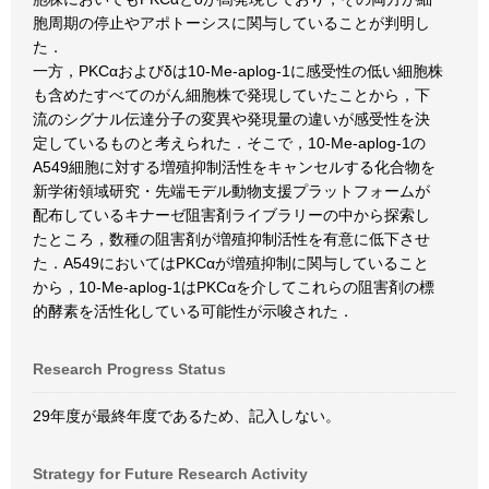
胞周期の停止やアポトーシスに関与していることが判明し
た．
一方，PKCαおよびδは10-Me-aplog-1に感受性の低い細胞株
も含めたすべてのがん細胞株で発現していたことから，下
流のシグナル伝達分子の変異や発現量の違いが感受性を決
定しているものと考えられた．そこで，10-Me-aplog-1の
A549細胞に対する増殖抑制活性をキャンセルする化合物を
新学術領域研究・先端モデル動物支援プラットフォームが
配布しているキナーゼ阻害剤ライブラリーの中から探索し
たところ，数種の阻害剤が増殖抑制活性を有意に低下させ
た．A549においてはPKCαが増殖抑制に関与していること
から，10-Me-aplog-1はPKCαを介してこれらの阻害剤の標
的酵素を活性化している可能性が示唆された．
Research Progress Status
29年度が最終年度であるため、記入しない。
Strategy for Future Research Activity