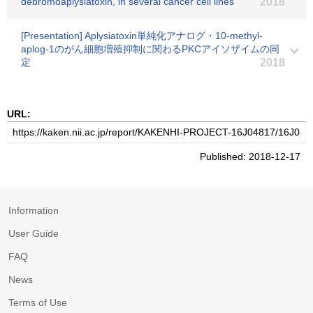
debromoaplysiatoxin, in several cancer cell lines
2018
[Presentation] Aplysiatoxin単純化アナログ・10-methyl-
aplog-1のがん細胞増殖抑制に関わるPKCアイソザイムの同
定
2018
URL:
Published: 2018-12-17
Information
User Guide
FAQ
News
Terms of Use