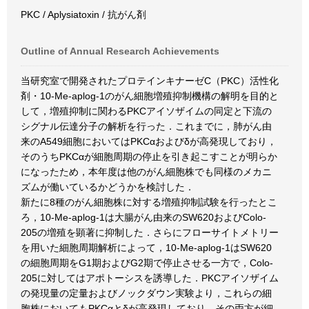
PKC / Aplysiatoxin / 抗がん剤
Outline of Annual Research Achievements
当研究室で開発されたプロテインキナーゼC（PKC）活性化
剤・10-Me-aplog-1のがん細胞増殖抑制機構の解明を目的と
して，増殖抑制に関わるPKCアイソザイムの同定と下流の
シグナル伝達分子の解析を行った．これまでに，肺がん由
来のA549細胞においてはPKCαおよびδが高発現しており，
そのうちPKCαが細胞周期の停止を引き起こすことが明らか
になったため，本年度は他のがん細胞株でも同様のメカニ
ズムが働いているかどうかを検討した．
新たに8種のがん細胞株に対する増殖抑制試験を行ったとこ
ろ，10-Me-aplog-1は大腸がん由来のSW620およびColo-
205の増殖を顕著に抑制した．さらにフローサイトメトリー
を用いた細胞周期解析によって，10-Me-aplog-1はSW620
の細胞周期をG1期およびG2期で停止させる一方で，Colo-
205に対してはアポトーシスを誘導した．PKCアイソザイム
の発現量の定量およびノックダウン実験より，これらの細
胞株においてもPKCαとδが高発現しており，その両方が細