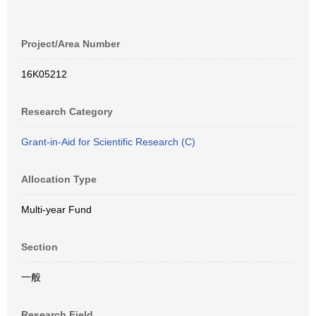
Project/Area Number
16K05212
Research Category
Grant-in-Aid for Scientific Research (C)
Allocation Type
Multi-year Fund
Section
一般
Research Field