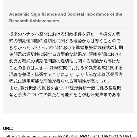
Academic Significance and Societal Importance of the
Research Achievements
従来のバナッハ空間における消散条件を満たす常微分方程
式の初期値問題の適切性に関する理論からは導くことので
きなかった, バナッハ空間における準線形発展方程式の初期
値問題の適切性に関する典型的な結果が, 距離空間における
変異方程式の初期値問題の適切性に関する理論から導けた
ことの意義は大きい. 距離空間における変異方程式に関する
理論を整備・拡張することにより, より広範な非線形発展方
程式に適用可能な理論が得られる可能性が高まった.
また, 微分概念の反省を含む, 非線形解析一般に係る基礎概
念と手法についての新たな可能性をも孕む研究成果である.
URL: