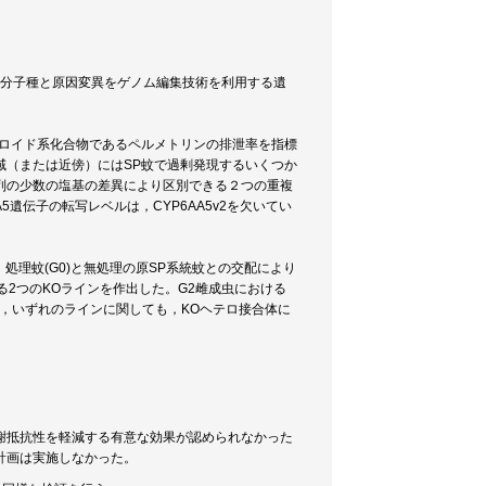
）分子種と原因変異をゲノム編集技術を利用する遺
スロイド系化合物であるペルメトリンの排泄率を指標
域（または近傍）にはSP蚊で過剰発現するいくつか
配列の少数の塩基の差異により区別できる２つの重複
AA5遺伝子の転写レベルは，CYP6AA5v2を欠いてい
発し，処理蚊(G0)と無処理の原SP系統蚊との交配により
る2つのKOラインを作出した。G2雌成虫における
結果，いずれのラインに関しても，KOヘテロ接合体に
代謝抵抗性を軽減する有意な効果が認められなかった
計画は実施しなかった。