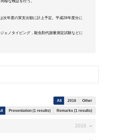
，同様な検証を行う。
は次年度の実支出額に計上予定。平成28年度分に
伝子のジェノタイピング，殺虫剤代謝量測定試験などに
All
2016
Other
ll
Presentation (1 results)
Remarks (1 results)
2016