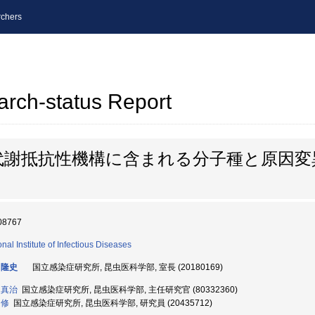
chers
arch-status Report
代謝抵抗性機構に含まれる分子種と原因変
08767
nal Institute of Infectious Diseases
 隆史
国立感染症研究所, 昆虫医科学部, 室長 (20180169)
 真治
国立感染症研究所, 昆虫医科学部, 主任研究官 (80332360)
 修
国立感染症研究所, 昆虫医科学部, 研究員 (20435712)