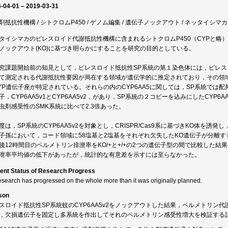
-04-01 – 2019-03-31
剤抵抗性機構 / シトクロムP450 / ゲノム編集 / 遺伝子ノックアウト / ネッタイシマカ
タイシマカのピレスロイド代謝抵抗性機構に含まれるシトクロムP450（CYPと略
ノックアウト(KO)に基づき明らかにすることを研究の目的としている。
究課題開始前の知見として，ピレスロイド抵抗性SP系統の第１染色体には，ピレ
て測定される代謝抵抗性要因が局在する領域が遺伝学的に推定されており，その領
YP遺伝子座が特定されている。それらの内のCYP6AA5に関しては，SP系統では
子，CYP6AA5v1とCYP6AA5v2，があり，SP系統の２コピーを込みにしたCYP6
虫剤感受性のSMK系統に比べて2.3倍あった。
度は，SP系統のCYP6AA5v2を対象とし，CRISPR/Cas9系に基づきKO体を誘
子孫において，コード領域に58塩基と2塩基をそれぞれ欠失したKO遺伝子が分離す
後12時間目のペルメトリン排泄率をKO/+と+/+の2つの遺伝子型の間で比較した
泄率平均値の低下があったが，統計的な有意差を示すには至らなかった。
ent Status of Research Progress
esearch has progressed on the whole more than it was originally planned.
son
スロイド抵抗性SP系統蚊のCYP6AA5v2をノックアウトした結果，ペルメトリン
，欠損遺伝子を固定し多系統を作出してそれのペルメトリン感受性増大を検証する