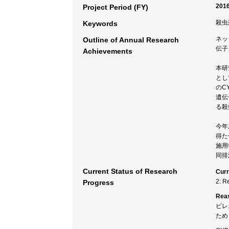
2016
Project Period (FY)
殺虫
Keywords
ネッ
Outline of Annual Research
伝子
Achievements
本研
とし
のC
遺伝
る殺
今年
得た
施用
同排
Current Status of Research
Curr
2: R
Progress
Rea
ピレ
ため