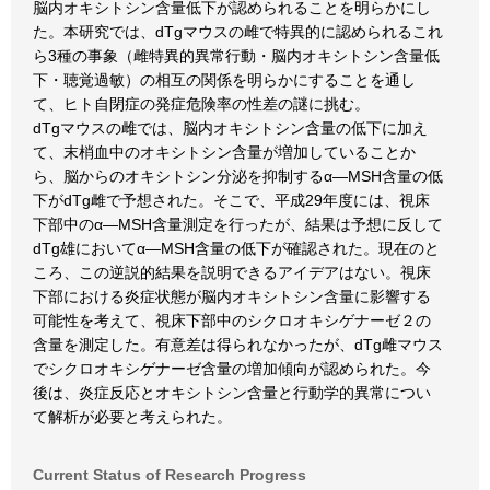
脳内オキシトシン含量低下が認められることを明らかにし
た。本研究では、dTgマウスの雌で特異的に認められるこれ
ら3種の事象（雌特異的異常行動・脳内オキシトシン含量低
下・聴覚過敏）の相互の関係を明らかにすることを通し
て、ヒト自閉症の発症危険率の性差の謎に挑む。
dTgマウスの雌では、脳内オキシトシン含量の低下に加え
て、末梢血中のオキシトシン含量が増加していることか
ら、脳からのオキシトシン分泌を抑制するα―MSH含量の低
下がdTg雌で予想された。そこで、平成29年度には、視床
下部中のα―MSH含量測定を行ったが、結果は予想に反して
dTg雄においてα―MSH含量の低下が確認された。現在のと
ころ、この逆説的結果を説明できるアイデアはない。視床
下部における炎症状態が脳内オキシトシン含量に影響する
可能性を考えて、視床下部中のシクロオキシゲナーゼ２の
含量を測定した。有意差は得られなかったが、dTg雌マウス
でシクロオキシゲナーゼ含量の増加傾向が認められた。今
後は、炎症反応とオキシトシン含量と行動学的異常につい
て解析が必要と考えられた。
Current Status of Research Progress