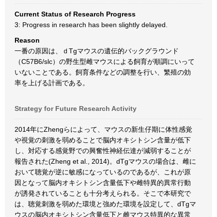
Current Status of Research Progress
3: Progress in research has been slightly delayed.
Reason
一番の原因は、ｄTgマウスの遺伝的バックグラウンド
（C57B6/slc）の野生型雌マウスによる飼育が順調にいって
いないことである。飼育条件などの調整を行い、繁殖の効
率を上げる計画である。
Strategy for Future Research Activity
2014年にZhengらによって、マウスの新生仔期に体性感覚
や視覚の刺激を弱めることで脳内オキシトシン含量が低下
し、対応する感覚野での興奮性神経伝達が減弱することが
報告された(Zheng et al., 2014)。dTgマウスの場合は、雌に
おいて聴覚が逆に敏感になっているのであるが、これが原
因となって脳内オキシトシン含量低下や雌特異的異常行動
が誘発されていることも十分考えられる。そこで本研究で
は、聴覚刺激を弱めた環境と強めた環境を設定して、dTgマ
ウスの脳内オキシトシン含量低下と雌マウス特異的な異常