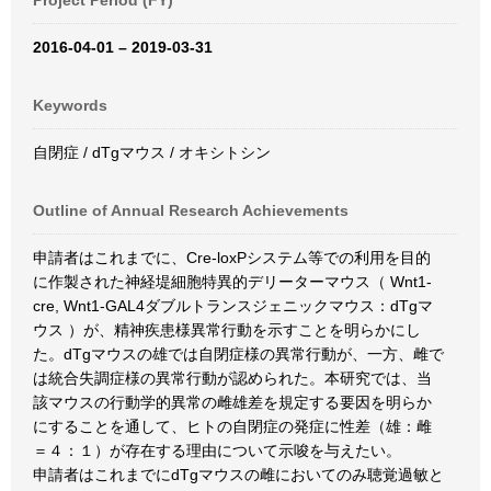
Project Period (FY)
2016-04-01 – 2019-03-31
Keywords
自閉症 / dTgマウス / オキシトシン
Outline of Annual Research Achievements
申請者はこれまでに、Cre-loxPシステム等での利用を目的
に作製された神経堤細胞特異的デリーターマウス（ Wnt1-
cre, Wnt1-GAL4ダブルトランスジェニックマウス：dTgマ
ウス ）が、精神疾患様異常行動を示すことを明らかにし
た。dTgマウスの雄では自閉症様の異常行動が、一方、雌で
は統合失調症様の異常行動が認められた。本研究では、当
該マウスの行動学的異常の雌雄差を規定する要因を明らか
にすることを通して、ヒトの自閉症の発症に性差（雄：雌
＝４：１）が存在する理由について示唆を与えたい。
申請者はこれまでにdTgマウスの雌においてのみ聴覚過敏と