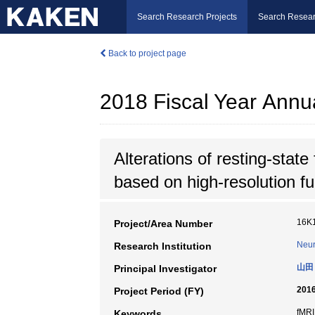
Search Research Projects
Search Resear
Back to project page
2018 Fiscal Year Annu
Alterations of resting-state
based on high-resolution fu
16K
Project/Area Number
Neur
Research Institution
山田
Principal Investigator
2016
Project Period (FY)
fM
Keywords