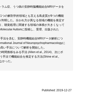
ラム症、うつ病の安静時脳機能結合MRIデータを
1つの解剖学的領域とも言える島皮質が8つの機能
が判明した。分かれ方が異なる領域の機能を推定す
り、聴覚処理に関連する領域の体積が大きくなって
ular Autismに投稿し、受理、出版された
手法を含む、安静時機能結合MRIデータ解析につ
rnal of Neuropsychopharmacologyに
間精度の高い手法について解析を開始した。
手法 (Allen et al., 2014)、次にボ
手法で機能結合を推定する方法(Shine et al.,
れなかった。
Published: 2019-12-27