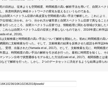
究の目的は、従来よりも空間精度、時間精度の高い解析手法を用いて、自閉スペクト
し、疾患特異的な神経ネットワークの変化を捉えるというものである。
目は自閉スペクトラム症群の島皮質を空間精度の高い手法で解析した。これにより、
下位領域に分かれ、かつ、分かれ方が健常群と自閉スペクトラム症群で異なること
析を行ったところ、自閉スペクトラム症群では、情動処理に関わる領域が欠如した
。これらは自閉スペクトラム症の症状と矛盾しないものであり、2016年度に科学誌Molec
ada et al., 2016)。
目は文献検索と時間精度の高い手法について解析を開始した。初めに時間精度の高い
羅的に文献検索を行った。そして、文献検索の結果を反映させた総説を科学誌International Jou
し、受理、出版された(Yamada et al., 2017)。そして、文献検索を元に、時
年度は、時間精度の高い手法の解析を引き続き行った。最初に時間窓を短くし、その時間推移をみる
マンマシン分布で状態遷移をモデル化した方法(Ezaki et al., 2017)、相関係数とは違う
15)などで解析を行った。しかし、2つのデータセットに汎化するような結果は得ら