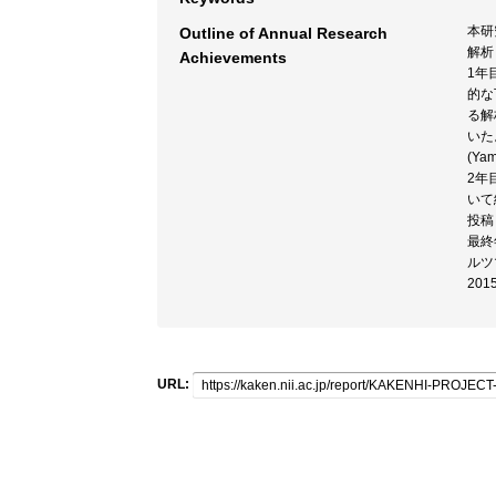
本研
Outline of Annual Research
解析
Achievements
1年
的な
る解
いた
(Yam
2年
いて網
投稿
最終
ルツ
20
URL: