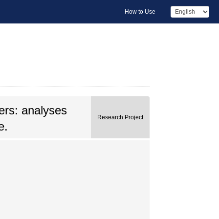
How to Use
ders: analyses
Research Project
e.