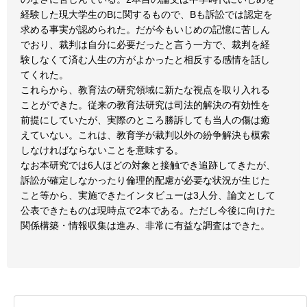
経験した現大学生のBに関するもので、Bも訴訟では認定を
求める事実が認められた。だが今もいじめの記憶に苦しん
でおり、裁判は自分に必要だったと言う一方で、裁判を経
験しなくて済む人生の方がよかったと相反する感情を話し
てくれた。
これらから、教育法の研究領域に新たな視点を取り入れる
ことができた。従来の教育法研究は司法的解決の有効性を
前提にしていたが、実際のところ勝訴しても当人の傷は癒
えていない。これは、教育学が裁判以外の紛争解決も模索
しなければならないことを意味する。
なお本研究では6人ほどの対象と接触でき追跡してきたが、
訴訟が確定しなかったり倫理的配慮が必要な状況が生じた
こと等から、実施できたインタビューは3人分、論文として
公表できたものは現時点で2本である。ただし今後に向けた
関係構築・情報収集は進み、非常に有益な調査はできた。