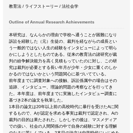
教育法 / ライフストーリー / 法社会学
Outline of Annual Research Achievements
本研究は、なんらかの理由で学校へ通うことが困難になり
訴訟を経験した（元）生徒の、裁判を経ながらの成長とい
う一般的ではない人生の経験をインタビューによって明ら
かにしようとしたものである。従来の教育法の諸研究が裁
判の紛争解決能力を高く見積もっていたのに対し、この研
究は裁判が必要とする長い年月が少年・少女に重くのしか
かるのではないかという問題関心に基づいてている。
前年度までに調査対象への接触、訴訟係属中の場合はその
追跡、インタビュー、理論的問題の考察などを行ってき
た。本年度は、前年度までに実施したインタビュー調査に
基づき2本の論文を執筆した。
1本目の論文は20年以上前の高校時代に暴行を受けたAに関
するもので、Aが認定を求める事実は裁判で認定され、Aの
裁判の目的は果たされた。しかしその後は、マスメディア
での扱い、社会の人間関係の中で自身の経験に対する理解
のなさに苦しんでいる。2本目の論文は中学時代にいじめを