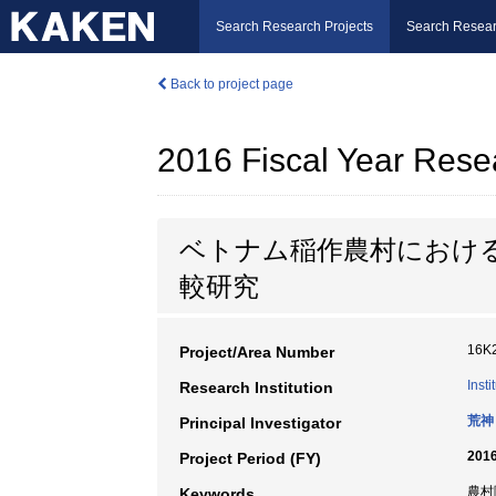
Search Research Projects
Search Resear
Back to project page
2016 Fiscal Year Rese
ベトナム稲作農村におけ
較研究
16K
Project/Area Number
Inst
Research Institution
荒神
Principal Investigator
2016
Project Period (FY)
農村
Keywords