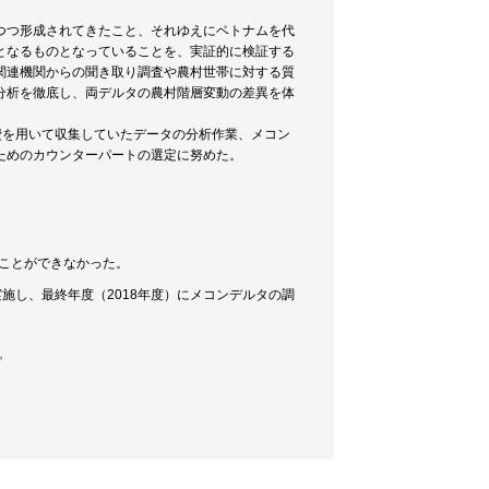
つつ形成されてきたこと、それゆえにベトナムを代
となるものとなっていることを、実証的に検証する
関連機関からの聞き取り調査や農村世帯に対する質
分析を徹底し、両デルタの農村階層変動の差異を体
究費を用いて収集していたデータの分析作業、メコン
ためのカウンターパートの選定に努めた。
ることができなかった。
実施し、最終年度（2018年度）にメコンデルタの調
。