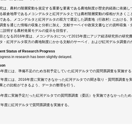
究は、農村の階層変動を規定する重要な要素である農地制度が歴史的経路に依拠し
る穀倉地帯であるメコンデルタと紅河デルタとでは農村階層変動の様相が大きくこ
である。メコンデルタと紅河デルタの双方で選定した調査地（行政村）における、
調査を通じた情報の収集と分析に加え、文献サーベイや政策文書などの資料収集・
に説明する農村発展モデルの提示を目指す。
目となる2016年度は、メコンデルタについて2015年度にアジア経済研究所の研
タ・紅河デルタ双方の農地制度にかかる文献のサーベイ、および紅河デルタ調査の
ent Status of Research Progress
rogress in research has been slightly delayed.
son
16年度には、準備不足のため当初予定していた紅河デルタでの質問票調査を実施す
17年度には、2016年度に実施できなかった紅河デルタでの聞き取り・質問票調査を
果との比較ができるよう、データの整理を行う。
16年度に実施予定だった紅河デルタでの質問票調査（委託）を実施できなかったため
17年度に紅河デルタで質問票調査を実施する。