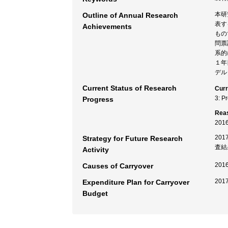
本研
Outline of Annual Research
表す
Achievements
もの
問票
系的
１年
デル
Current Status of Research
Curr
3: P
Progress
Rea
20
20
Strategy for Future Research
査結
Activity
20
Causes of Carryover
20
Expenditure Plan for Carryover
Budget