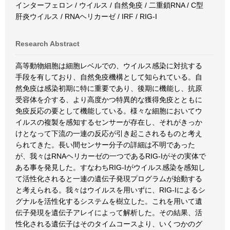
インターフェロン / ウイルス / 自然免疫 / 二重鎖RNA / C型
肝炎ウイルス / RNAヘリカーゼ / IRF / RIG-I
Research Abstract
高等動物細胞は細胞レベルでの、ウイルス感染に対抗する
手段を有しており、自然免疫機構として知られている。自
然免疫は感染初期に特に重要であり、後期に機能し、抗原
受容体を介する、より高度かつ特異的な獲得免疫とともに
免疫反応の要として機能している。様々な細胞においてウ
イルスの複製を感知するセンサーが存在し、それがきっか
けとなって下流の一連の反応が引き起こされるものと考え
られてきた。長い間センサー分子の詳細は不明であった
が、我々はRNAヘリカーゼの一つであるRIG-Iがその実体で
ある事を発見した。すなわちRIG-Iがウイルス感染を感知し
て活性化されると一連の遺伝子発現プログラムが始動する
と考えられる。我々はウイルスを用いずに、RIG-Iによるシ
グナルを活性化するシステムを樹立した。これを用いて遺
伝子発現を遺伝子アレイによって解析した。その結果、活
性化される遺伝子はそのタイムコースより、いくつかのグ