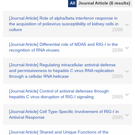
All
Journal Article (6 results)
[Journal Article] Role of alpha/beta interferon response in
the acquisition of poliovirus susceptibility of kidney cells in
culture
2006
[Journal Article] Differential role of MDA5 and RIG-I in the
recognition of RNA viruses
2006
[Journal Article] Regulating intracellular antiviral defense
and permissiveness to hepatitis C virus RNA replication
through a cellular RNA helicase
2005
[Journal Article] Control of antiviral defenses through
hepatitis C virus disruption of RIG-I signaling
2005
[Journal Article] Cell Type-Specific Involvement of RIG-I in
Antiviral Response
2005
[Journal Article] Shared and Unique Functions of the