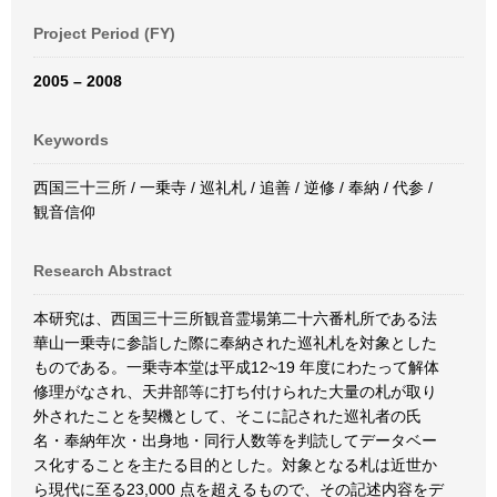
Project Period (FY)
2005 – 2008
Keywords
西国三十三所 / 一乗寺 / 巡礼札 / 追善 / 逆修 / 奉納 / 代参 /
観音信仰
Research Abstract
本研究は、西国三十三所観音霊場第二十六番札所である法
華山一乗寺に参詣した際に奉納された巡礼札を対象とした
ものである。一乗寺本堂は平成12~19 年度にわたって解体
修理がなされ、天井部等に打ち付けられた大量の札が取り
外されたことを契機として、そこに記された巡礼者の氏
名・奉納年次・出身地・同行人数等を判読してデータベー
ス化することを主たる目的とした。対象となる札は近世か
ら現代に至る23,000 点を超えるもので、その記述内容をデ