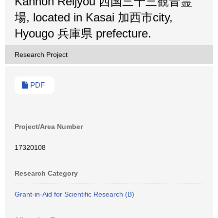
Kannon Reijyou 西国三十三観音霊
場, located in Kasai 加西市city,
Hyougo 兵庫県 prefecture.
Research Project
PDF
Project/Area Number
17320108
Research Category
Grant-in-Aid for Scientific Research (B)