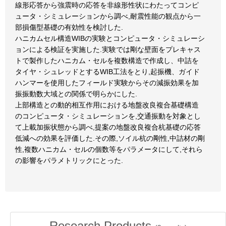
線形応答から強震時の応答を非線形性状にわたってコンピ
ュータ・シミュレーションから調べ,耐震性能の観点から一
部損傷型基礎の有効性を検討した.
ハニカムセル構造WIBの実験とコンピュータ・シミュレーシ
ョンによる検証を実施した.実験では剛な壁面をプレキャス
トで製作したハニカム・セルを複数構造で作成し、中詰を
タイヤ・シュレッドとするWIB工法をとり,起振機、ガイド
ハンマーを使用したフィールド実験からその減振効果を加
振振動数大域との関係で明らかにした.
上部構造との動的相互作用における地盤改良複合基礎構造
のコンピュータ・シミュレーションを,交通振動を対象とし
て上載加振状態から調べ,提案の地盤改良複合杭基礎の応答
低減への効果を評価した.その際,ソイル杭の剛性,中詰材の剛
性,複数ハニカム・セルの個数等をパラメータにして,それら
の影響をパラメトリックにとった.
Research Products