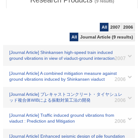
(
9
results)
All
2007
2006
All
Journal Article (9 results)
[Journal Article] Shinkansen high-speed train induced
ground vibrations in view of viaduct-ground interaction
2007
[Journal Article] A combined mitigation measure against
ground vibrations induced by Shinkansen viaduct
2006
[Journal Article] プレキャストコンクリート・タイヤシュレ
ッド複合体WIBによる振動対策工法の開発
2006
[Journal Article] Traffic induced ground vibrations from
viaduct : Prediction and Mitigation
2006
[Journal Article] Enhanced seismic design of pile foundation