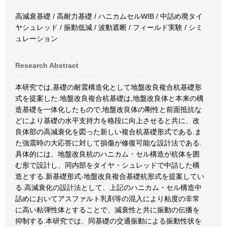
高減衰基礎 / 高耐力基礎 / ハニカムセルWIB / 中詰め廃タイ
ヤシュレッド / 振動低減 / 波動遮断 / フィールド実験 / シミ
ュレーション
Research Abstract
本研究では,基礎の耐震構造化として地盤改良複合杭基礎形
式を提案した.地盤改良複合杭基礎は,地盤改良体と本来の構
造基礎を一体化したもので,地盤改良体の剛性と前面抵抗な
どにより基礎の水平支持力を格段に向上させると共に、改
良体部の高減衰化を図った新しい複合杭基礎形式である.ま
た強震時の大応答に対して損傷が修復可能な設計法である.
具体的には、地盤改良杭のハニカム・セル構造が杭体を囲
む形で設計し、同内部をタイヤ・シュレッドで中詰した構
造とする.新基礎形式-地盤改良複合基礎杭形式を提案してい
る.高減衰化の設計法として、上記のハニカム・セル構造中
詰めにおいてアスファルト乳剤等の混入により粘度の非常
に高い粘弾性体とすることで、減衰性と共に振動の伝播を
抑制する.本研究では、同基礎の交通振動による振動性状を