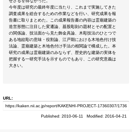
せざるを得なかった。
今年度は研究の最終年度に当たり、これまで実施してきた
調査成果を総合するための作業などを行い、研究成果を報
告書に取りまとめた。この成果報告書の内容は霊廟建築の
造営形態に注目した変遷論、蟇股彫刻の題材とその配置と
の関係論、技法面から見た飾金具論、木彫技法のひとつで
ある地紋彫の意味・役割論、江戸期における木地色付け技
法論、霊廟建築と木地色付け手法の相関論で構成した。本
研究の成果は霊廟建築のみならず、歴史的な建築の実体を
把握する一研究手法を示すものでもあり、この研究意義は
大きい。
URL:
Published: 2010-06-11 Modified: 2016-04-21