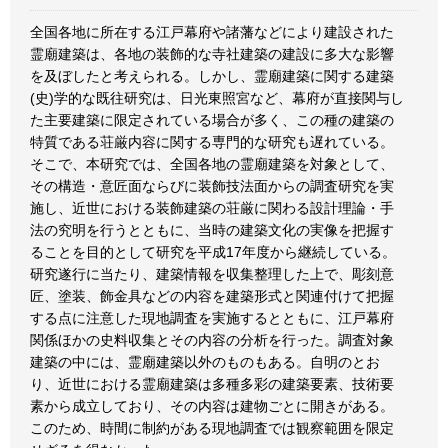
全国各地に所在する江戸幕府や諸藩などにより建設された
霊廟建築は、各地の装飾的な寺社建築の建設に多大な影響
を及ぼしたと考えられる。しかし、霊廟建築に関する建築
(史)学的な既往研究は、日光東照宮など、幕府が直接関与し
た主要建築に限定されている場合が多く、この種の建築の
特質である荘厳内容に関する専門的な研究も遅れている。
そこで、本研究では、全国各地の霊廟建築を対象として、
その構造・意匠面ならびに装飾技法面からの調査研究を実
施し、近世における装飾建築の荘厳に関わる設計理論・手
法の究明を行うとともに、当時の建築文化の実像を把握す
ることを目的として研究を平成17年度から継続している。
研究遂行に当たり、建築情報を収集整理した上で、彫刻意
匠、塗装、飾金具などの内容を建築形式と関連付けて把握
する点に注意した現地調査を実施するとともに、江戸幕府
関係ほかの史料収集とその内容の分析を行った。調査対象
建築の中には、霊廟建築以外のものもある。自明のとお
り、近世における霊廟建築は多種多彩の建築要素、技術要
素から成立しており、その内容は建物ごとに開きがある。
このため、時間に制約がある現地調査では観察範囲を限定