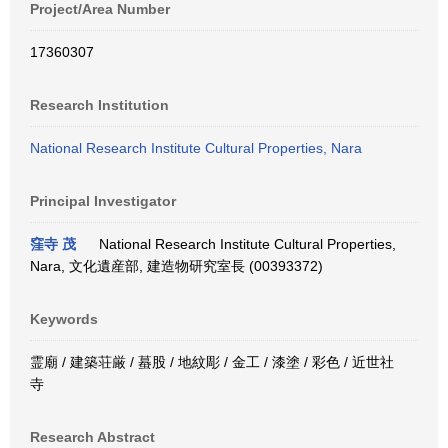
Project/Area Number
17360307
Research Institution
National Research Institute Cultural Properties, Nara
Principal Investigator
窪寺 茂
National Research Institute Cultural Properties,
Nara, 文化遺産部, 建造物研究室長 (00393372)
Keywords
霊廟 / 建築荘厳 / 蟇股 / 地紋彫 / 金工 / 漆塗 / 彩色 / 近世社
寺
Research Abstract