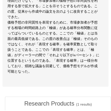
理由だけでなく、「市場参加者の価格予想の非同質性を利
用する形で拡大する」ことを示そうとするものである。こ
の度、従来から作成中の論文を次のように改良することが
できた。
価格予想の非同質性を表現するために、市場参加者が予想
する相場の時間経路上の「極値」がある確率分布関数に従
ってばらついているものとする。ここでの「極値」とは当
面の最高低値である。この度の改善点は「極値」そのもの
ではなく、それが「表現する確率」を確率変数として取り
扱うことである。ここでの「表現する確率」とは、「極
値」がディーラーの間で「それより以下がxパーセント」に
位置するというものである。「表現する確率」は一様分布
しており、煩雑な議論を回避して、価格予想モデルが作成
可能となった。
Research Products
(
1
results)