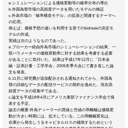
a.シミュレーションによる価格変動等の確率分布の導出
b.外国為替市場の高頻度データを用いたモデルの検証
c.外為市場の「確率構造モデル」の拡張と関連するテーマへ
の応用。
例えば、価格予想の違いを利用する形でのbid/askの決定モ
デルの作成。
実績は次のようなものであった。
a.ブローカー経由外為市場のシミューレーションの結果、一
部パラメーターの価格変動率に対する効果を考慮する必要
があることに気付いた。結果は平成17年12月に「日本金
融・証券計量・工学学会」2005冬季大会にて書き直した論
文を発表。
b.11月に研究費が追加配分される通知されてから、外国為
替の詳細なデータの配信サービスの契約を進めた。現在高
頻度データの収集中である。
c.論文を平成18年4月にアメリカ東部ファイナンス学会で発
表する予定。
論文の概要:外為ディーラーの買値と売値の乖離幅は価格変
動が大きい時期には、拡大している。この乖離幅変化は、
在庫から発生しうるキャピタルロスの補填するためという