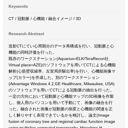
Keywords
CT / 冠動脈 / 心機能 / 融合イメージ / 3D
Research Abstract
造影CTにてい心周期分のデータ再構成を行い、冠動脈と心
機能の同時評価を行った。
既存のワークステーション(Aquarius=ELK/TeraRecon社、
Virtual place=AZE)のソフトウェアを用いてCTによる心機能
解析(心筋壁収縮率、左室局所駆出率)を行い、心機能画像マ
ップ(カラー)を作成した。別のワークステーション
(Advantage Windows 4.2,GE Healthcare, Milwaukee, USA)
のソフトウェアを用いてCTによる冠動脈の抽出を行った。
一定の方向において冠動脈と心機能マップの3D画像を作製
し、個人用のパソコンを用いて手動にて、画像の融合を行
った。融合された画像が冠動脈の病変と心機能の関連を正
しく解りやすく表現できているかを検討し、論文(Image
fusion of coronary tree and regional cardiac function image
using multislice computed tomography. Higashino H,