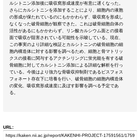
ルシトニン添加後に吸収窩形成速度が有意に遅くなった。
さらにカルシトニンを添加することにより、細胞内の液胞
の形成が保たれているのにもかかわらず、吸収窩を形成し
なくなった破骨細胞が観察できた。これは破骨細胞自体の
活性があるにもかかわらず、リン酸カルシウム面との接着
面で吸収が阻害されている可能性を示唆している。現在、
この事実のより詳細な検証とカルシトニンの破骨細胞の細
胞内構造体に対する影響を調べるため、細胞と骨マトリッ
クスの接着に関与するアクチンリングに蛍光能を有する破
骨細胞に対してカルシトニン添加による詳細な解析を行っ
ている。今後はより強力な骨吸収抑制剤であるビスフォス
フォネート存在下に培養を行い、破骨細胞の細胞内構造体
の変化、吸収窩形成速度に及ぼす影響を調べる予定であ
る。
URL: