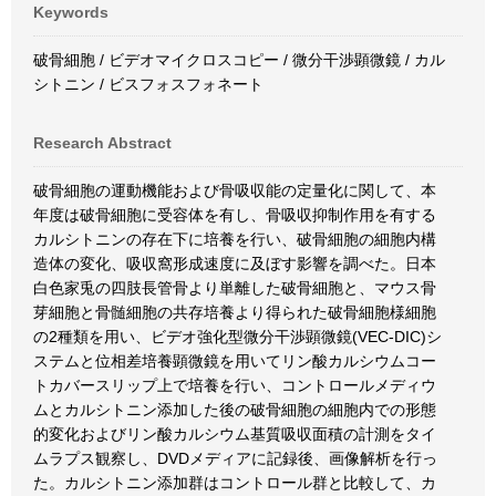
Keywords
破骨細胞 / ビデオマイクロスコピー / 微分干渉顕微鏡 / カル
シトニン / ビスフォスフォネート
Research Abstract
破骨細胞の運動機能および骨吸収能の定量化に関して、本
年度は破骨細胞に受容体を有し、骨吸収抑制作用を有する
カルシトニンの存在下に培養を行い、破骨細胞の細胞内構
造体の変化、吸収窩形成速度に及ぼす影響を調べた。日本
白色家兎の四肢長管骨より単離した破骨細胞と、マウス骨
芽細胞と骨髄細胞の共存培養より得られた破骨細胞様細胞
の2種類を用い、ビデオ強化型微分干渉顕微鏡(VEC-DIC)シ
ステムと位相差培養顕微鏡を用いてリン酸カルシウムコー
トカバースリップ上で培養を行い、コントロールメディウ
ムとカルシトニン添加した後の破骨細胞の細胞内での形態
的変化およびリン酸カルシウム基質吸収面積の計測をタイ
ムラプス観察し、DVDメディアに記録後、画像解析を行っ
た。カルシトニン添加群はコントロール群と比較して、カ