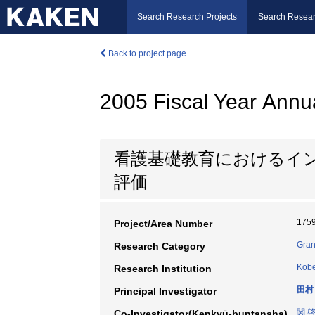
Search Research Projects
Search Resear
Back to project page
2005 Fiscal Year Annu
看護基礎教育におけるイ
評価
175
Project/Area Number
Gran
Research Category
Kobe
Research Institution
田村
Principal Investigator
関 
Co-Investigator(Kenkyū-buntansha)