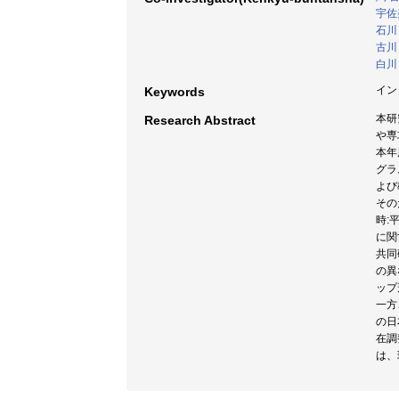
宇佐
石川
古川
白川
イン
Keywords
本研
Research Abstract
や専
本年
グラ
よび
その
時:
に関
共同
の異
ップ
一方
の日
在調
は、