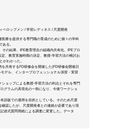
ベロップメン / 学習レディネス / 尺度開発
健医療を提供する専門職の育成のために個々の学科
である。
その結果、IPE教育理念の組織内共有化、IPEプロ
設定、教育実施時期の決定、教授-学習方法の検討お
とがわかった。
を共有するFD研修会を開催した(FD研修会開催日
ショナルモデル、インタープロフェッショナル演習・実習
クショップによる教授-学習方法の利点とそれを専門
プログラムの具現化の一助になり、今後ワークショ
日本語版での適用を目的としている。そのため尺度
は確認したが、尺度開発者との連絡が必要であり現
自記述式質問用紙による調査に変更した。データ