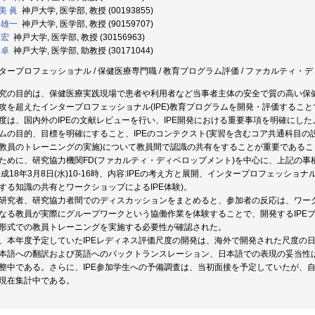
美 眞
神戸大学, 医学部, 教授 (00193855)
 雄一
神戸大学, 医学部, 教授 (90159707)
 宏
神戸大学, 医学部, 教授 (30156963)
 卓
神戸大学, 医学部, 助教授 (30171044)
タープロフェッショナル / 保健医療専門職 / 教育プログラム評価 / ファカルティ・ディ
究の目的は、保健医療実践現場で患者や利用者など当事者主体の安全で質の高い保
攻を超えたインタープロフェッショナル(IPE)教育プログラムを開発・評価すること
度は、国内外のIPEの文献レビューを行い、IPE開発における重要事項を明確にした。
ムの目的、目標を明確にすること、IPEのコンテクスト(実習を含むコア共通科目の
教員のトレーニングの実施)について教員間で認識の共有をすることが重要であるこ
ために、研究協力機関FD(ファカルティ・ディベロップメント)を中心に、上記の事柄
平成18年3月8日(水)10-16時、内容:IPEの考え方と展開、インタープロフェッ
する知識の共有とワークショップによるIPE体験)。
研究者、研究協力者間でのディスカッションをまとめると、参加者の反応は、ワー
なる教員が実際にグループワークという協働作業を体験することで、開発するIPE
形式での教員トレーニングを実施する必要性が確認された。
、本年度予定していたIPEレディネス評価尺度の開発は、海外で開発された尺度の
本語への翻訳および英語へのバックトランスレーション、日本語での表現の妥当性
整中である。さらに、IPE参加学生への予備調査は、当初面接を予定していたが、
現在集計中である。