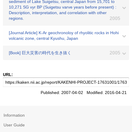
sediment of Lake Suigetsu, central Japan from 15,701 to
10,271 SG vyr BP (Suigetsu varve years before present) :
Description, interpretation, and correlation with other
regions.
2005
[Journal Article] K-Ar geochronoloy of rhyolitic rocks in Hohi
volcanic zone, central Kyushu, Japan
[Book] 巨大災害の時代を生き抜く
2005
URL:
Published: 2007-04-02 Modified: 2016-04-21
Information
User Guide