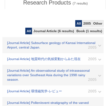
Research Products
(
7
results)
All
2005
Other
All
Journal Article (6 results)
Book (1 results)
[Journal Article] Subsurface geology of Kansai International
Airport, central Japan.
2005
[Journal Article] 地質時代の気候変動からみた現在
2005
[Journal Article] An observational study of intraseasonal
variations over Southeast Asia during the 1998 rainy
season.
2005
[Journal Article] 環境磁気学-レビュー
2005
[Journal Article] Pollen/event stratigraphy of the varved