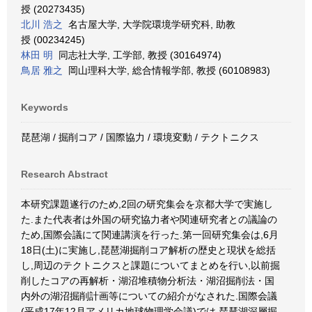
授 (20273435)
北川 浩之
名古屋大学, 大学院環境学研究科, 助教
授 (00234245)
林田 明
同志社大学, 工学部, 教授 (30164974)
鳥居 雅之
岡山理科大学, 総合情報学部, 教授 (60108983)
Keywords
琵琶湖 / 掘削コア / 国際協力 / 環境変動 / テクトニクス
Research Abstract
本研究課題遂行のため,2回の研究集会を京都大学で実施し
た.また代表者は外国の研究協力者や関連研究者との議論の
ため,国際会議にて関連講演を行った.第一回研究集会は,6月
18日(土)に実施し,琵琶湖掘削コア解析の歴史と現状を総括
し,周辺のテクトニクスと課題についてまとめを行い,以前掘
削したコアの再解析・湖沼堆積物分析法・湖沼掘削法・国
内外の湖沼掘削計画等についての紹介がなされた.国際会議
(平成17年12月アメリカ地球物理学会議)では,琵琶湖深層掘