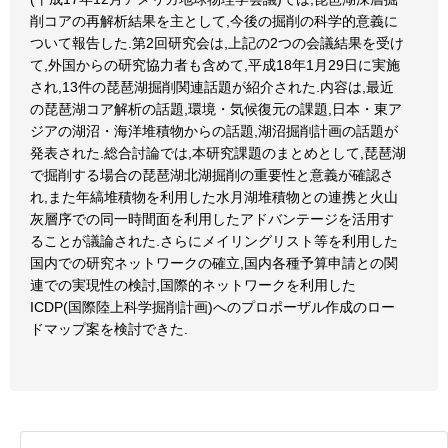
削コアの再解析結果を主として,今後の掘削の科学的意義に
ついて報告した.第2回研究会は,上記の2つの会議結果を受け
て,外国からの研究協力者も含めて,平成18年1月29日に実施
され,13件の琵琶湖掘削関連話題が紹介された.内容は,最近
の琵琶湖コア解析の話題,環境・気候復元の課題,日本・東ア
ジアの湖沼・海洋堆積物からの話題,湖沼掘削計画の話題が
発表された.総合討論では,本研究課題のまとめとして,琵琶湖
で掘削する場合の琵琶湖北湖掘削の重要性と意義が確認さ
れ,また年縞堆積物を利用した水月湖堆積物との連携と火山
灰層序での同一時間面を利用したアドバンテージを活用す
ることが議論された.さらにメイリングリスト等を利用した
国内での研究ネットワークの確立,国内各種予算申請との関
連での実現性の検討,国際的ネットワークを利用した
ICDP(国際陸上科学掘削計画)へのプロポーザル作成のロー
ドマップ案を検討できた.