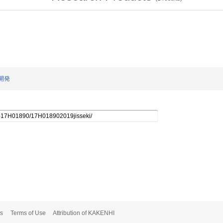
の開発
s
Terms of Use
Attribution of KAKENHI