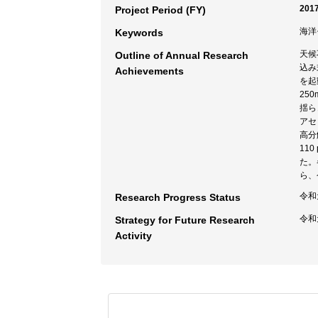
2017
Project Period (FY)
海洋
Keywords
天候
Outline of Annual Research
込み
Achievements
を起
25
揺ら
アセ
高分
11
た。
ら、
令和
Research Progress Status
令和
Strategy for Future Research
Activity