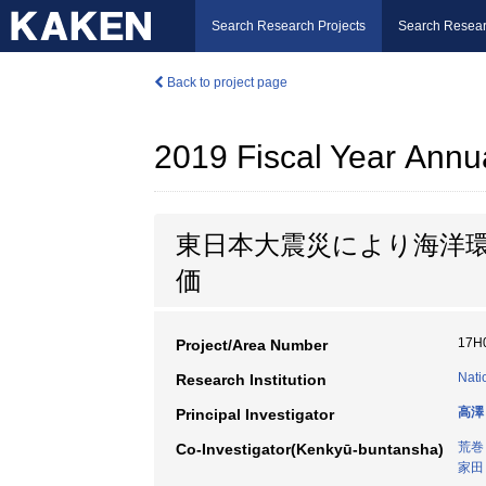
Search Research Projects
Search Resear
Back to project page
2019 Fiscal Year Annu
東日本大震災により海洋
価
17H
Project/Area Number
Nati
Research Institution
高澤
Principal Investigator
荒巻
Co-Investigator(Kenkyū-buntansha)
家田