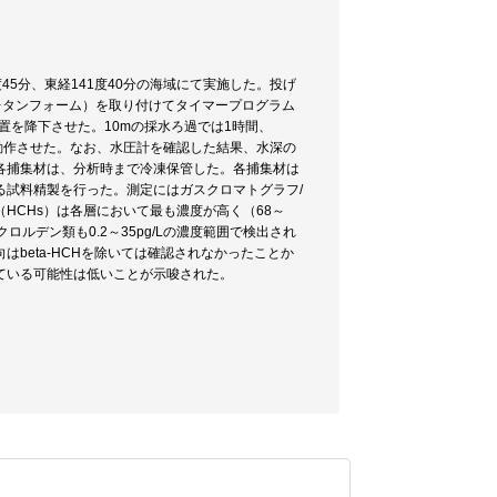
45分、東経141度40分の海域にて実施した。投げ
レタンフォーム）を取り付けてタイマープログラム
装置を降下させた。10mの採水ろ過では1時間、
に動作させた。なお、水圧計を確認した結果、水深の
各捕集材は、分析時まで冷凍保管した。各捕集材は
る試料精製を行った。測定にはガスクロマトグラフ/
HCHs）は各層において最も濃度が高く（68～
ンやクロルデン類も0.2～35pg/Lの濃度範囲で検出され
beta-HCHを除いては確認されなかったことか
ている可能性は低いことが示唆された。