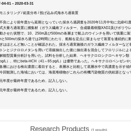
-04-01 – 2020-03-31
モニタリング / 鉛直分布 / 投げ込み式海水ろ過装置
不良により前年度から延期となっていた採水ろ過調査を2020年11月中旬に北緯41度
式大量ろ過装置に捕集材（ガラス繊維フィルター、合成吸着樹脂XAD2及びポリウ
動させた状態で、10、250m及び500mの各層まで船上のウインチを用いて慎重に
0mと500mの採水ろ過では2時間にわたり、船舶を定点に留まらせて装置を連続的
ぎはほとんど無いことが確認された。採水ろ過実施後のガラス繊維フィルターなど
トンとジクロロメタンを用いて溶媒抽出した後に抽出液を混合してフロリジルによ
解能型質量分析計を用いた。試料を分析した結果、ヘキサクロロシクロヘキサン類（
0 pg/L）、特にbeta-HCH（41～65 pg/L）は優勢であった。ヘキサクロロベンゼ
各層における検出濃度に着目すると、表層水と比較して底層水中で高濃度を示す傾向は
今回観測した海域においては、海底堆積物がこれらの有機汚染物質の供給源となっ
元年度が最終年度であるため、記入しない。
元年度が最終年度であるため、記入しない。
Research Products
(
1
results)