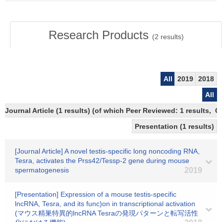
Research Products
(
2
results)
All
2019
2018
All
Journal Article (1 results) (of which Peer Reviewed: 1 results, 
Presentation (1 results)
[Journal Article] A novel testis-specific long noncoding RNA,
Tesra, activates the Prss42/Tessp-2 gene during mouse
spermatogenesis
2019
[Presentation] Expression of a mouse testis-specific
lncRNA, Tesra, and its func)on in transcriptional activation
(マウス精巣特異的lncRNA Tesraの発現パターンと転写活性