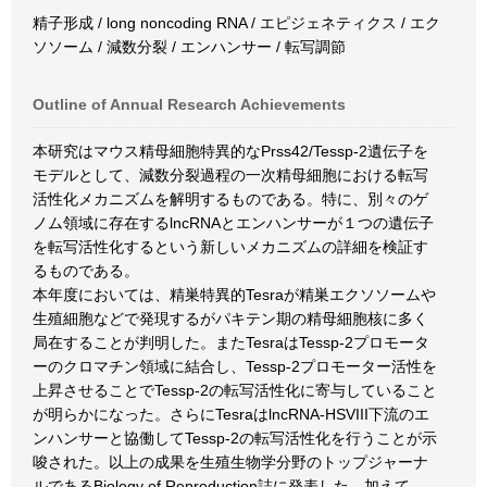
精子形成 / long noncoding RNA / エピジェネティクス / エク
ソソーム / 減数分裂 / エンハンサー / 転写調節
Outline of Annual Research Achievements
本研究はマウス精母細胞特異的なPrss42/Tessp-2遺伝子を
モデルとして、減数分裂過程の一次精母細胞における転写
活性化メカニズムを解明するものである。特に、別々のゲ
ノム領域に存在するlncRNAとエンハンサーが１つの遺伝子
を転写活性化するという新しいメカニズムの詳細を検証す
るものである。
本年度においては、精巣特異的Tesraが精巣エクソソームや
生殖細胞などで発現するがパキテン期の精母細胞核に多く
局在することが判明した。またTesraはTessp-2プロモータ
ーのクロマチン領域に結合し、Tessp-2プロモーター活性を
上昇させることでTessp-2の転写活性化に寄与していること
が明らかになった。さらにTesraはlncRNA-HSVIII下流のエ
ンハンサーと協働してTessp-2の転写活性化を行うことが示
唆された。以上の成果を生殖生物学分野のトップジャーナ
ルであるBiology of Reproduction誌に発表した。加えて