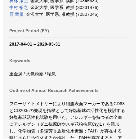
神林 康弘
金沢大学, 医学系, 講師 (20345630)
中村 裕之
金沢大学, 医学系, 教授 (30231476)
原 章規
金沢大学, 医学系, 准教授 (70507045)
Project Period (FY)
2017-04-01 – 2020-03-31
Keywords
重金属 / 大気粉塵 / 喘息
Outline of Annual Research Achievements
フローサイトメトリーにより細胞表面マーカーであるCD63
とCD203cの発現を指標として好塩基球の活性化を検討する
好塩基球活性化試験を用いた。アレルギーを持つ者の全血
にアレルゲン（ダニ抗原Dfやスギ花粉抗原Cryj1）を添加
し、化学物質（多環芳香族炭化水素類；PAH）が存在する
時にさらに活性化するか検討した。PAHが存在すると、ア