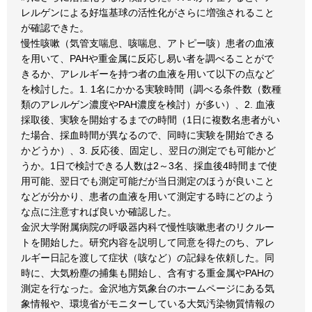
レルゲンによる好塩基球の活性化がさらに増強されること
が確認できた。
慢性咳嗽（気管支喘息、咳喘息、アトピー咳）患者の血液
を用いて、PAHや重金属に反応し易い者を調べることがで
きるか、アレルギーを持つ者の血液を用いて以下の点など
を検討した。1. 1名にかかる実験時間（調べる条件数（数種
類のアレルゲン濃度やPAH濃度を検討）が多い）、2. 血液
採取後、実験を開始するまでの時間（1日に複数名患者がい
た場合、採血時間が異なるので、同時に実験を開始できる
かどうか）、3. 反応後、固定し、翌日の測定でも可能かど
うか。1日で検討できる人数は2～3名、採血後4時間まで使
用可能、翌日でも測定可能だが当日測定のほうが良いこと
などが分かり、患者の血液を用いて測定する時にどのよう
な点に注意すれば良いか確認した。
金沢大学附属病院の呼吸器内科で慢性咳嗽患者のリクルー
トを開始した。研究内容を説明して同意を得たのち、アレ
ルギー日記を渡して症状（咳など）の記録を依頼した。同
時に、大気粉塵の捕集も開始し、含有する重金属やPAHの
測定を行なった。金沢地方気象台のホームページにある気
象情報や、環境省がモニターしている大気汚染物質情報の