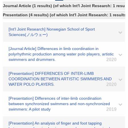
Journal Article (1 results) (of which Int'l Joint Research: 1 res
Presentation (4 results) (of which Int'l Joint Research: 1 results)
[Int'l Joint Research] Norwegian School of Sport
Sciences(ノルウェー)
[Journal Article] Differences in limb coordination in
polyrhythmic production among water polo players, artistic
swimmers and drummers.
2020
[Presentation] DIFFERENCES OF INTER-LIMB
COORDINATION BETWEEN ARTISTIC SWIMMERS AND
WATER POLO PLAYERS.
2020
[Presentation] Differences of inter-limb coordination
between synchronized swimmers and non-synchronized
swimmers: A pilot study
2019
[Presentation] An analysis of finger and foot tapping