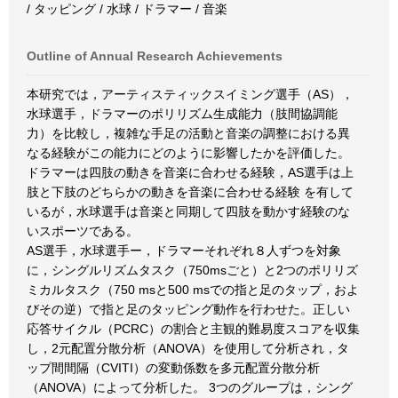
/ タッピング / 水球 / ドラマー / 音楽
Outline of Annual Research Achievements
本研究では，アーティスティックスイミング選手（AS），
水球選手，ドラマーのポリリズム生成能力（肢間協調能
力）を比較し，複雑な手足の活動と音楽の調整における異
なる経験がこの能力にどのように影響したかを評価した。
ドラマーは四肢の動きを音楽に合わせる経験，AS選手は上
肢と下肢のどちらかの動きを音楽に合わせる経験 を有して
いるが，水球選手は音楽と同期して四肢を動かす経験のな
いスポーツである。
AS選手，水球選手ー，ドラマーそれぞれ８人ずつを対象
に，シングルリズムタスク（750msごと）と2つのポリリズ
ミカルタスク（750 msと500 msでの指と足のタップ，およ
びその逆）で指と足のタッピング動作を行わせた。正しい
応答サイクル（PCRC）の割合と主観的難易度スコアを収集
し，2元配置分散分析（ANOVA）を使用して分析され，タ
ップ間間隔（CVITI）の変動係数を多元配置分散分析
（ANOVA）によって分析した。 3つのグループは，シング