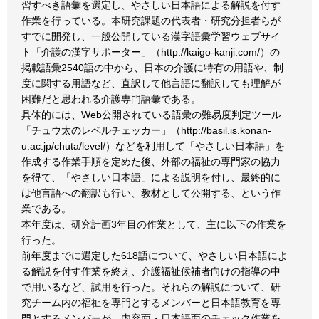
習すべき語彙を選定し、やさしい日本語による解説を付す
作業を行っている。本研究課題の代表者・研究分担者らが
すでに開発し、一般公開している漢字語彙学習ウェブサイ
ト「介護の漢字サポーター」（http://kaigo-kanji.com/）の
掲載語彙2540語の中から、日本の介護に特有の用語や、制
度に関する用語など、直訳して他言語に翻訳しても理解が
困難だと思われる介護専門語彙である。
具体的には、Web公開されている語彙の難易度判定ツール
「チュウ太のレベルチェッカー」（http://basil.is.konan-
u.ac.jp/chuta/level/）などを利用して「やさしい日本語」を
作成する作業手順を定めた後、外部の福祉の専門家の協力
を得て、「やさしい日本語」による説明を付し、最終的に
は他言語への翻訳も行い、教材として公開する、という作
業である。
本年度は、研究計画3年目の作業として、主に以下の作業を
行った。
前年度までに選定した618語について、やさしい日本語によ
る解説を付す作業を終え、介護福祉候補者向けの指導の中
で用いるなど、試用を行った。それらの解説について、研
究チーム内の福祉を専門とするメンバーと日本語教育を専
門とするメンバーが、内容面・日本語面のチェック作業を