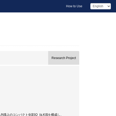
How to Use
Research Project
]$上のコンパクト化$SQ_{g,K}$を構成し、