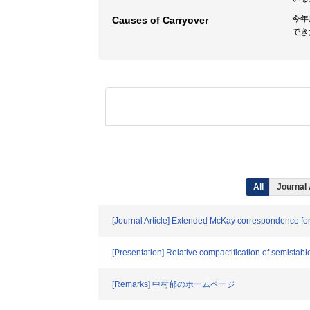
今年
Causes of Carryover
でき
All
Journal 
[Journal Article] Extended McKay correspondence for 
[Presentation] Relative compactification of semista
[Remarks] 中村郁のホームページ