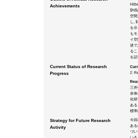
Hi
Achievements
$N
空間
し,
を示
もモ
イ空
述で
るこ
を証
Current Status of Research
Curr
2: R
Progress
Rea
三井
余体
化研
ある
標準
今回
Strategy for Future Research
ある
Activity
づい
いる