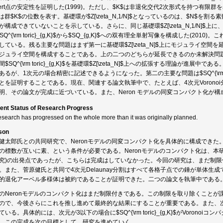
lbert点の安定性を証明した(1999)。ただし、$K$は非退化交代2次形式を持つ有
$は群$K$の位数を表す。基礎環が$Z[\zeta_N,1/N]$となっているのは、$N$
が構成できていないことを示している。さらに、同じ基礎環$Z[\zeta_N,1/N]$上に、第二のコ
 $SQ^{\rm toric}_{g,K}$から$SQ_{g,K}$への双有理全単射写像を構成した
している。残る主要な問題はまず第一に基礎環$Z[\zeta_N]$上にモジュライ空間を
ジュライ空間を構成することである。上の二つのどちらが延長できるのか未解決問
間$SQ^{\rm toric}_{g,K}$を基礎環$Z[\zeta_N]$上への拡張する理論が
あるが、1次元の場合精密に記述できるようになった。第二の主要な問題は$SQ^{\rm tori
とを証明することである。現在、関連する論文執筆中で、たとえば、4次元Voron
明、その論文が完成に近づいている。また、Neron モデルの同変コンパクト化が
ent Status of Research Progress
esearch has progressed on the whole more than it was originally planned.
son
健太郎氏との共同研究で、Neronモデルの同変コンパクト化を具体的に構成できた。
の標数が互いに素、という条件が必要である。Neronモデルのコンパクト化は、本
究)の出発点であったが、こちらは完成はしていなかった。今回の研究は、まだ制
。また、菅原健氏と共同で4次元Delaunay分割はすべて各格子点での錘が単体生成
的退化アーベル多様体は被約であることが証明できた。二つの論文を執筆中である
のNeronモデルのコンパクト化はまだ制限付きである。この制限を取り除くこと
ので、今後さらにこれを推し進めて最終的な結果にすることが重要である。また、
ている。具体的には、次元が3以下の場合に$SQ^{\rm toric}_{g,K}$がVoro
。この完成を次の目標として、研究を進めていく。