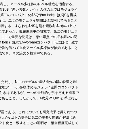
限群を表し、アーベル多様体のレベル構造を指定する。
を割る素数$p$（悪い素数という）の体の上ではモジュライ
ンパクト化$SQ^{\rm toric}_{g,K}$を構成
(2010)。これは、二つのモジュライ空間はほぼ同じであること
延長する、すなわち$N$を割る素数$p$の体の上で
題であった。現在進展中の研究で、第二のモジュラ
進展中である。ここで重要な問題は、悪い素点での振る舞いの記
c}_{g,K}$がVoronoiコンパクト化にほぼ一致す
oi分割を調べて退化アーベル多様体が被約であること
構成でき、その論文を執筆中である。
ただし、Neronモデルの連結成分の群の位数と剰
研究(アーベル多様体のモジュライ空間のコンパクト
限付きはであるが、一つの最終的な形を与える成果で
であること、したがって、4次元PSQASと呼ばれる
。
が課題である。これについても研究成果は得られつつ
次元が3以下の場合に第二の主要な問題が解決に近
noiコンパクト化と一致することの証明が、相当程度完成して