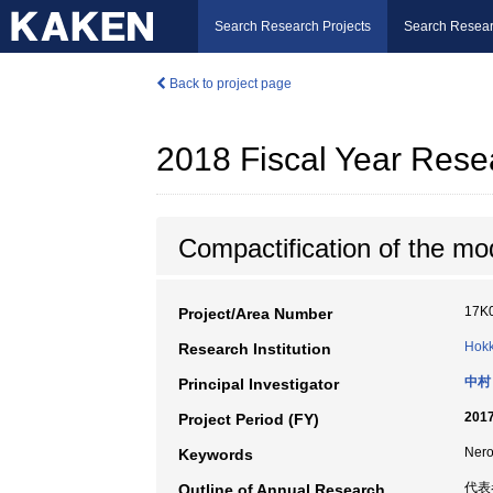
Search Research Projects
Search Resear
Back to project page
2018 Fiscal Year Rese
Compactification of the modu
17K
Project/Area Number
Hokk
Research Institution
中村
Principal Investigator
2017
Project Period (FY)
Ner
Keywords
代表
Outline of Annual Research