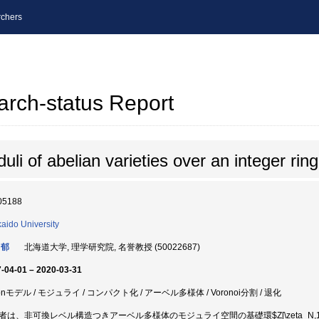
chers
arch-status Report
li of abelian varieties over an integer ring
05188
aido University
 郁
北海道大学, 理学研究院, 名誉教授 (50022687)
-04-01 – 2020-03-31
onモデル / モジュライ / コンパクト化 / アーベル多様体 / Voronoi分割 / 退化
者は、非可換レベル構造つきアーベル多様体のモジュライ空間の基礎環$Z[\zeta_N,1/N