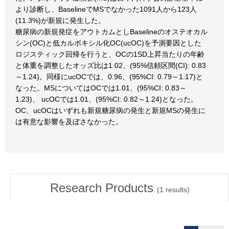
より診断し、BaselineでMSでなかった1091人から123人
(11.3%)が新規に発生した。
糖尿病の新規発症をアウトカムとしBaselineのオステオカル
シン(OC)と低カルボキシル化OC(ucOC)を予測要因とした
ロジスティック回帰を行うと、OCの1SD上昇当たりの年齢
と体重を調整したオッズ比は1.02、(95%信頼区間(CI): 0.83
～1.24)。同様にucOCでは、0.96、(95%CI: 0.79～1.17)と
なった。MSについてはOCでは1.01、(95%CI: 0.83～
1.23)、 ucOCでは1.01、(95%CI: 0.82～1.24)となった。
OC、ucOCはいずれも新規糖尿病の発生と新規MSの発生に
は有意な影響を及ぼさなかった。
Research Products
(
1
results)