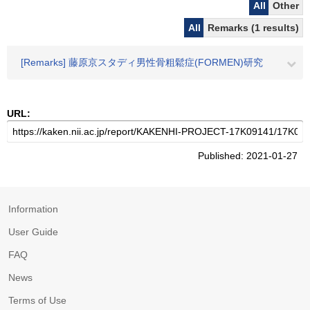
All
Other
All
Remarks (1 results)
[Remarks] 藤原京スタディ男性骨粗鬆症(FORMEN)研究
URL:
Published: 2021-01-27
Information
User Guide
FAQ
News
Terms of Use