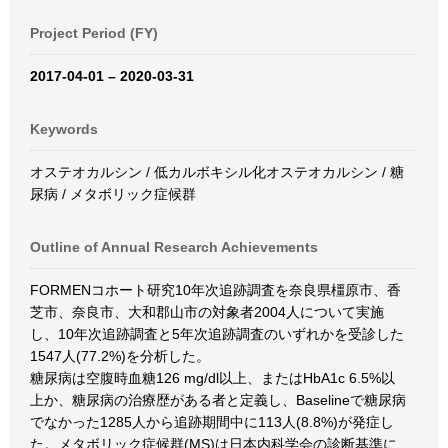
Project Period (FY)
2017-04-01 – 2020-03-31
Keywords
オステオカルシン / 低カルボキシル化オステオカルシン / 糖
尿病 / メタボリック症候群
Outline of Annual Research Achievements
FORMENコホート研究10年次追跡調査を奈良県橿原市、香
芝市、奈良市、大和郡山市の対象者2004人について実施
し、10年次追跡調査と5年次追跡調査のいずれかを受診した
1547人(77.2%)を分析した。
糖尿病は空腹時血糖126 mg/dl以上、またはHbA1c 6.5%以
上か、糖尿病の治療歴がある者と定義し、Baselineで糖尿病
でなかった1285人から追跡期間中に113人(8.8%)が発症し
た。メタボリック症候群(MS)は日本内科学会の診断基準に