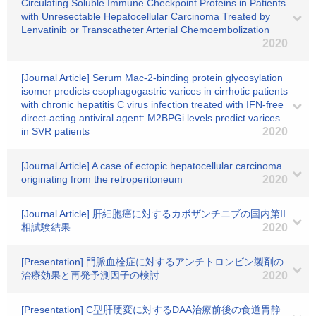
Circulating Soluble Immune Checkpoint Proteins in Patients
with Unresectable Hepatocellular Carcinoma Treated by
Lenvatinib or Transcatheter Arterial Chemoembolization
2020
[Journal Article] Serum Mac-2-binding protein glycosylation
isomer predicts esophagogastric varices in cirrhotic patients
with chronic hepatitis C virus infection treated with IFN-free
direct-acting antiviral agent: M2BPGi levels predict varices
in SVR patients
2020
[Journal Article] A case of ectopic hepatocellular carcinoma
originating from the retroperitoneum
2020
[Journal Article] 肝細胞癌に対するカボザンチニブの国内第II
相試験結果
2020
[Presentation] 門脈血栓症に対するアンチトロンビン製剤の
治療効果と再発予測因子の検討
2020
[Presentation] C型肝硬変に対するDAA治療前後の食道胃静