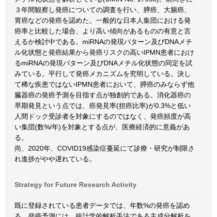
３年間観察し発癌についての調査を行い、膵癌、大腸癌、
胃癌などの発癌を認めた。一般的な日本人集団における発
癌率と比較した場合、より高い傾向があるものの有意と言
えるか検討中である。miRNAの発現パターン及びDNAメチ
ル化状態と発癌結果から発癌リスクの高いIPMN患者におけ
るmiRNAの発現パターン及びDNAメチル化状態の同定を試
みている。平行して発癌メカニズムを究明している。決し
て稀な疾患ではないIPMN患者において、膵癌のみならず他
臓器癌の発癌予測を目指す点が独創的である。消化器癌の
早期発見という点では、癌発見率(担癌比率)が0.3%と低い
人間ドック受診者を対象にするのではなく、発癌頻度が高
い集団(数%/年)を対象とする点が、医療経済的に意義があ
る。
尚、2020年、COVID19感染症蔓延にて診療・研究が制限さ
れ進捗がやや遅れている。
Strategy for Future Research Activity
既に登録されている患者データでは、年数%の発癌を認め
る。発癌予測には、統計学的解析手法である主成分解析を