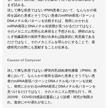
まず試みる。
決して稀な疾患ではないIPMN患者において、なんらかの発
癌を認めた患者とそうでない患者のmiRNA発現パターンと
DNAメチル化パターンを比較すれば、発癌にかかわる
miRNA発現とDNAメチル化状態が見つかるだけではなく、
そのメカニズム究明も出来得ると予想される。膵癌のみな
らず他臓器癌の発癌予測が出来れば臨床的に有意義である
だけではなく、そのメカニズムを明らかにすることで、基
礎研究の分野にも貢献することが出来る。
Causes of Carryover
決して稀な疾患ではない膵管内乳頭粘液性腫瘍（IPMN）患
者において、なんらかの発癌を認めた患者とそうでない患
者のmiRNA発現パターンとDNAメチル化パターンを比較
し、発癌にかかわるmiRNA発現とDNAメチル化パターンを
見つけるだけではなく、そのメカニズム究明も行う。尚、
2020年、COVID19感染症蔓延により診療・研究が制限さ
れ、進捗にやや遅れが生じた。