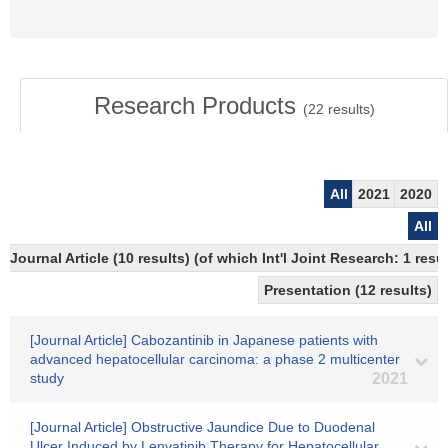
Research Products
(
22
results)
All
2021
2020
All
Journal Article (10 results) (of which Int'l Joint Research: 1 re
Presentation (12 results)
[Journal Article] Cabozantinib in Japanese patients with
advanced hepatocellular carcinoma: a phase 2 multicenter
study
2021
[Journal Article] Obstructive Jaundice Due to Duodenal
Ulcer Induced by Lenvatinib Therapy for Hepatocellular