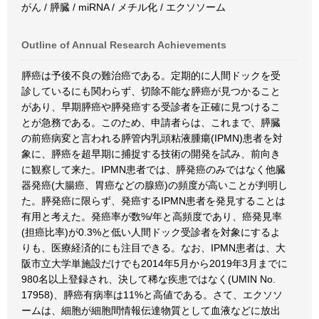
がん / 膵臓 / miRNA / メチル化 / エクソソーム
Outline of Annual Research Achievements
膵癌は予後不良の難治癌である。定期的に人間ドックを受
診しているにも関わらず、切除不能な膵癌が見つかること
があり、早期膵癌や膵発癌する受診者を正確に見つけるこ
とが急務である。このため、申請者らは、これまで、膵臓
の前癌病変と言われる膵管内乳頭粘液腫瘍(IPMN)患者を対
象に、膵癌を超早期に捕捉する技術の開発を試み、前向き
に観察して来た。IPMN患者では、膵発癌のみではなく他臓
器発癌(大腸癌、胃癌などの腺癌)の頻度が高いことが判明し
た。膵発癌に限らず、発癌するIPMN患者を発見することは
有用と考えた。発癌率が数%/年と高頻度であり、癌発見率
(担癌比率)が0.3%と低い人間ドック受診者を対象にするよ
りも、医療経済的にも注目できる。なお、IPMN患者は、大
阪市立大学単施設だけでも2014年5月から2019年3月までに
980名以上登録され、決して稀な疾患ではなく(UMIN No.
17958)、膵癌有病率は11%と高値である。さて、エクソソ
ームは、細胞が細胞間情報伝達物質として血液などに放出