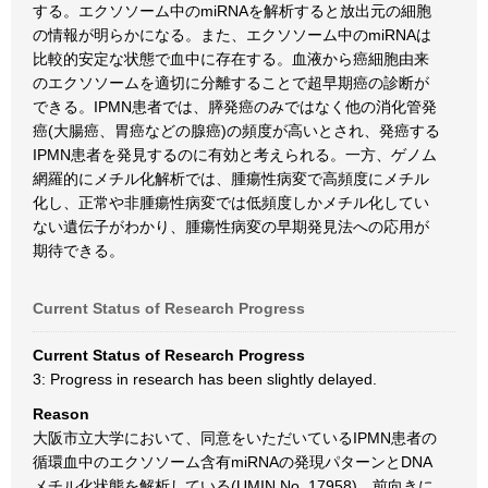
する。エクソソーム中のmiRNAを解析すると放出元の細胞
の情報が明らかになる。また、エクソソーム中のmiRNAは
比較的安定な状態で血中に存在する。血液から癌細胞由来
のエクソソームを適切に分離することで超早期癌の診断が
できる。IPMN患者では、膵発癌のみではなく他の消化管発
癌(大腸癌、胃癌などの腺癌)の頻度が高いとされ、発癌する
IPMN患者を発見するのに有効と考えられる。一方、ゲノム
網羅的にメチル化解析では、腫瘍性病変で高頻度にメチル
化し、正常や非腫瘍性病変では低頻度しかメチル化してい
ない遺伝子がわかり、腫瘍性病変の早期発見法への応用が
期待できる。
Current Status of Research Progress
Current Status of Research Progress
3: Progress in research has been slightly delayed.
Reason
大阪市立大学において、同意をいただいているIPMN患者の
循環血中のエクソソーム含有miRNAの発現パターンとDNA
メチル化状態を解析している(UMIN No. 17958)。前向きに