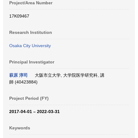
Project/Area Number
17K09467
Research Institution
Osaka City University
Principal Investigator
萩原 淳司
大阪市立大学, 大学院医学研究科, 講
師 (40423884)
Project Period (FY)
2017-04-01 – 2022-03-31
Keywords