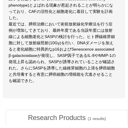
phenotype)とよばれる現象が惹起されることが明らかにな
っており、CAFの活性化と細胞老化に着目して実験を計画
した。
最近では、膵癌治療において術前放射線化学療法を行う症
例が増加してきており、最終年度である当該年度には放射
線による細胞老化とSASPの検討を行った。ヒト膵線維芽細
胞に対して放射線照射(10Gy)を行い、DNAダメージを加え
ると老化細胞に特異的なp16およびSenescence associated
β-galactosidaseが発現し、SASP因子であるIL-8やMMP-1の
発現上昇も認められ、SASPが誘導されていることが確認さ
れた。さらにSASPを誘導した線維芽細胞の上清を膵癌細胞
と共培養すると有意に膵癌細胞の増殖能を亢進させること
も確認できた。
Research Products
(
1
results)