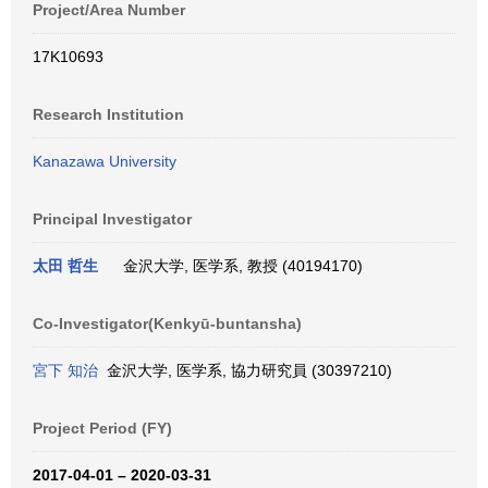
Project/Area Number
17K10693
Research Institution
Kanazawa University
Principal Investigator
太田 哲生
金沢大学, 医学系, 教授 (40194170)
Co-Investigator(Kenkyū-buntansha)
宮下 知治
金沢大学, 医学系, 協力研究員 (30397210)
Project Period (FY)
2017-04-01 – 2020-03-31