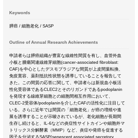
Keywords
膵癌 / 細胞老化 / SASP
Outline of Annual Research Achievements
申請者らは膵癌組織が豊富な線維性間質を有し、血管外血
小板と腫瘍関連線維芽細胞(cancer-associated fibroblast:
CAF)を中心としたデスモプラジアな間質が上皮間葉転換、
免疫寛容、薬剤抵抗性状態を誘導していることを報告して
きた。この間質の応答に関して、申請者らは新規血小板活
性化受容体であるCLEC2とそのリガンドであるpodoplanin
を発現する線維芽細胞との細胞間相互作用において、
CLEC-2受容体/podoplaninを介したCAFの活性化に注目して
いる。さらに近年では間質の「細胞老化」が癌の増殖や進
展を誘導することが示唆されているが、老化細胞が長期間
生存し続けると、IL-6などの炎症性サイトカインや細胞外マ
トリックス分解酵素（MMP）など、炎症や発癌を促進する
因子を分泌するSASP(senescent associated secretory