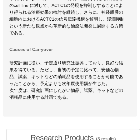
のcell line に対して、ACTC1の発現を抑制しすることによ
り得られる治療効果の検討を継続し、さらに、神経膠腫の
細胞内におけるACTC1の信号伝達機構を解明し、浸潤抑制
という新たな観点から革新的な治療法開発に展開する方策
である。
Causes of Carryover
研究計画に従い、予定通り研究は振興しており、良好な結
果を得ている。ただし、当初の予定に比べて、安価な物
品、試薬、キットなどの消耗品を使用することが可能であ
ったことから、予定よりも次年度使用額が生じた。
次年度は、研究計画にしたがい物品、試薬、キットなどの
消耗品に使用する計画である。
Research Products
(
3
results)