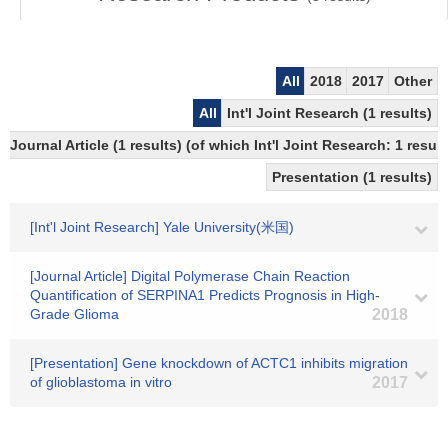
All
2018
2017
Other
All
Int'l Joint Research (1 results)
Journal Article (1 results) (of which Int'l Joint Research: 1 resu
Presentation (1 results)
[Int'l Joint Research] Yale University(米国)
[Journal Article] Digital Polymerase Chain Reaction
Quantification of SERPINA1 Predicts Prognosis in High-
Grade Glioma
2018
[Presentation] Gene knockdown of ACTC1 inhibits migration
of glioblastoma in vitro
2017