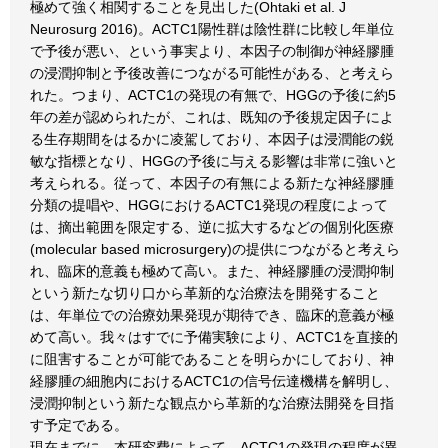
極めて強く相関することを見出した(Ohtaki et al. J
Neurosurg 2016)。ACTC1陽性群は陰性群に比較し年単位
で予後が悪い、という事実より、本因子の制御が神経膠腫
の浸潤抑制と予後改善につながる可能性がある、と考えら
れた。つまり、ACTC1の発現の有無で、HGGの予後に約5
年の差が認められたが、これは、既知の予後規定因子によ
る生存期間をはるかに凌駕しており、本因子は浸潤能の鋭
敏な指標となり、HGGの予後に与える影響は非常に強いと
考えられる。従って、本因子の有無による新たな神経膠腫
分類の提唱や、HGGにおけるACTC1発現の程度によって
は、摘出範囲を限定する、逆に拡大するなどの個別化医療
(molecular based microsurgery)の提供につながると考えら
れ、臨床的意義も極めて高い。また、神経膠腫の浸潤抑制
という新たな切り口から革新的な治療法を開発すること
は、年単位での治療効果発現が期待でき、臨床的意義が極
めて高い。我々はすでに予備実験により、ACTC1を直接的
に阻害することが可能であることを明らかにしており、神
経膠腫の細胞内におけるACTC1の信号伝達機構を解明し、
浸潤抑制という新たな観点から革新的な治療法開発を目指
す予定である。
現在までに、本研究費によって、ACTC1の発現の程度が異