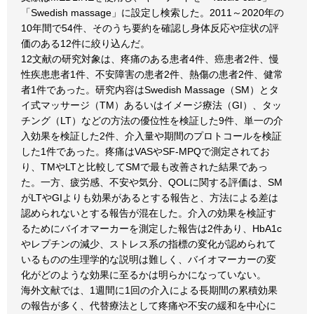
「Swedish massage」に設定し検索した。2011～2020年の
10年間で54件、そのうち要約を確認し身体反応や症状の評
価のある12件に絞り込んだ。
12文献の研究対象は、疼痛のある患者4件、癌患者2件、慢
性疾患患者1件、不安障害の患者2件、熱傷の患者2件、健常
者1件であった。研究内容はSwedish Massage（SM）とタ
イ式マッサージ（TM）あるいはイメージ療法（GI）、タッ
チング（LT）などの方法の優位性を検証した9件、単一の介
入効果を検証した2件、介入量や期間のプロトコールを検証
した1件であった。疼痛はVASやSF-MPQで測定されてお
り、TMやLTと比較してSMで最も改善された結果であっ
た。一方、疲労感、不安や気分、QOLに関する評価は、SM
がLTやGIよりも効果があるとする報告と、方法による差は
認められないとする報告が混在した。介入の効果を検証す
るためにバイオマーカーを測定した報告は2件あり、HbA1c
やレプチンの減少、ストレス系の指標の変化が認められて
いるものの生理学的な説明は難しく、バイオマーカーの変
化がどのような効果に至るかは明らかになっていない。
海外文献では、1週間に1回の介入による長期間の累積効果
の報告が多く、代替療法として疼痛や不安の緩和を中心に