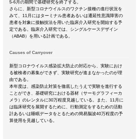
5-6月の期間で基礎研究を終了する。
さらに、新型コロナウイルスのワクチン接種の進行状況を
みて、11月にはターミナル患者あるいは遷延性意識障害の
患者を対象に接触技法を用いた臨床介入研究を開始する予
定である。臨床介入研究では、シングルケースデザイン
（ABAB）を用いる計画である。
Causes of Carryover
新型コロナウイルス感染拡大防止の対応から、実験におけ
る被検者の募集ができず、実験研究が進まなかったのが理
由である。
本年度は、感染防止対策を徹底したうえで実験を進行する
ことができ、基礎研究における器材（サーモグラフィーカ
メラ）のレンタルに30万程度見越している。また、11月に
は臨床研究を展開するために、行動測定をするための活動
計あるいは睡眠データをとるための簡易脳波40万程度の予
算使用を見越している。