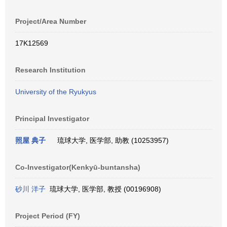
Project/Area Number
17K12569
Research Institution
University of the Ryukyus
Principal Investigator
照屋 典子
琉球大学, 医学部, 助教 (10253957)
Co-Investigator(Kenkyū-buntansha)
砂川 洋子
琉球大学, 医学部, 教授 (00196908)
Project Period (FY)