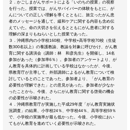
２．かごしまがんサポートによる「いのちの授業」の視察
を行った。授業では、がんサバイバーの体験をもとに、が
んについての正しい理解を導くとともに、旅立ったがん患
者のメッセージを通して、緩和ケアに関する内容も含め伝
えていた。命の大切さを伝えるとともにがん患者に対する
理解の深まりもねらいとした授業であった。
３．沖縄県内の小学校160校、中学校+高等学校70校（生徒
数300名以上）の養護教諭、教諭を対象に呼びかけ、がん教
育に関する講演会（講師：林 和彦先生）を開催し、14名
参加があった（参加率6％）。参加者のアンケートより、が
ん教育を具体的に計画している学校はなかったが、今後、
県教育庁が主導して、外部講師によるがん教育について検
討しているとのことであった。参加者より、「がん教育の
必要性が理解できた」との意見があった。参加者が少なか
ったことから、今後、さらにがん教育に関する啓発の機会
の必要性が示唆された。
４．沖縄県教育庁が実施した平成29年度「がん教育実施状
況調査」の結果、小学校24％、中学校44％、高等学校59％
で、小学校の実施率が最も低かった。今後、小学校におい
てもがん教育を進めていく必要性が示唆された。