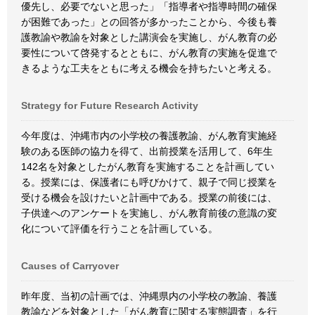
優先し、必要でないと思った」「指導者や指導時間の確保
が困難であった」との回答が多かったことから、今後も養
護教諭や教諭を対象とした講演会を実施し、がん教育の必
要性について啓発するとともに、がん教育の実施を促進で
きるような工夫をともに考える機会を持ちたいと考える。
Strategy for Future Research Activity
今年度は、沖縄市内の小学校の養護教諭、がん教育実施経
験のある医師の協力を得て、出前授業を活用して、6年生
142名を対象としたがん教育を実施することを計画してい
る。授業には、保護者にも呼びかけて、親子で同じ授業を
受ける機会を設けたいと計画中である。授業の前後には、
子供達へのアンケートを実施し、がん教育前後の意識の変
化について評価を行うことを計画している。
Causes of Carryover
昨年度、当初の計画では、沖縄県内の小学校の教諭、養護
教諭などを対象とした「がん教育に関する実態調査」を行