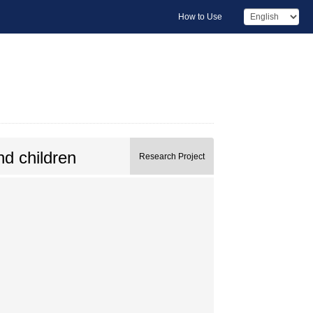
How to Use
nd children
Research Project