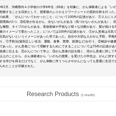
20年2月、沖縄県内Ａ小学校の小学6年生（69名）を対象に、がん体験者による「
把握することを目的として、授業後のふりかえりワークシートの質的分析を行った。
の結果、「がんについてわかったこと」について100件の記述があり、①２人に１
習慣病の1つ、③症状が出るがん、出ないがんがある（気づかないがんがある）、
な種類、タイプのがんがある、⑥放射線や手術など様々な治療があり、髪が抜ける
者のイメージで変わったこと」については100件の記述があり、①がん患者は元気
元気がないというイメージがあった等であった。自分や大切な人ががん予防、早期発
り、①予防法(規則正しい生活、運動、食事、禁煙、節酒など)を行う、②検診や健
であった。がん患者について理解するためにできることについては75件の記述があ
他者に伝える、②がんについて学ぶ、③がん患者の話を聴く、④がん患者に対して
以上のことから、がん体験者から「いのちの授業」を受けた小学生は、がんに対す
する学びを得るだけでなく、がん体験に伴うつらさやがんになっても普通に生活で
られたことが示唆された。
Research Products
(
1
results)