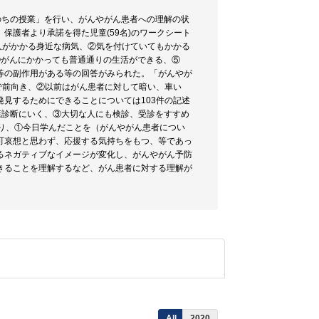
いのちの授業」を行い、がんやがん患者への理解の状
保護者より承諾を得た児童(59名)のワークシート
人がかかる身近な病気、②気を付けていてもかかる
④がんにかかっても普通通りの生活ができる、⑤
等の副作用がある等の回答がみられた。「がんやが
で前向き、②以前はがん患者に対して暗い、車い
見するためにできることについては103件の記述
康診断にいく、③大切な人にも検診、受診をすすめ
り、①今日学んだことを（がんやがん患者につい
可哀想と思わず、応援する気持ちをもつ、等であっ
るネガティブなイメージが変化し、がんやがん予防
きることを理解するなど、がん患者に対する理解が
All
2020