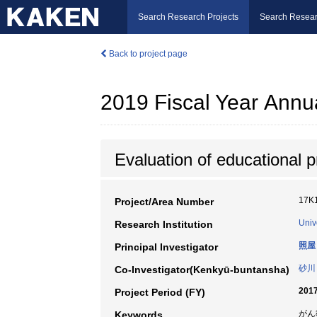
Search Research Projects
Search Resear
Back to project page
2019 Fiscal Year Annu
Evaluation of educational 
17K
Project/Area Number
Univ
Research Institution
照屋
Principal Investigator
砂川
Co-Investigator(Kenkyū-buntansha)
2017
Project Period (FY)
がん
Keywords