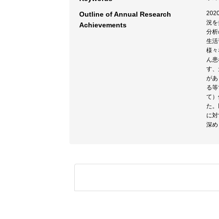
20
Outline of Annual Research
況を
Achievements
分析
生活
様々
ん患
す、
があ
る等
て）
た。
に対
深め