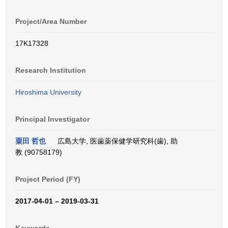
Project/Area Number
17K17328
Research Institution
Hiroshima University
Principal Investigator
粟田 哲也
広島大学, 医歯薬保健学研究科(歯), 助
教 (90758179)
Project Period (FY)
2017-04-01 – 2019-03-31