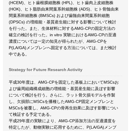
(HCEM)、ヒト歯根膜細胞株 (HPL)、ヒト歯肉上皮細胞株
(HOK)、ヒト脂肪由来間葉系幹細胞株 (ADS)、ヒト骨髄由来
間葉系幹細胞株 (BMSCs) および歯髄由来間葉系幹細胞
(DPSCs) の増殖能・基質産生能に対する影響について検討
を行った。また、生体材料に対するAMG-CPの固定方法の
確立の検討を行った。in vitro 実験におけるAMG-CPの至適
濃度については一定の知見が得られたが、AMG-CPを
P(LA/GA)メンブレンへ固定する方法については、まだ検討
中である。
Strategy for Future Research Activity
平成30年度は、AMG-CPを固定した基板上においてMSCsお
よび歯周組織構成細胞の増殖能・基質産生能に及ぼす影響
について検討を行う。さらに、ラット骨欠損モデルを作製
し、欠損部にMSCsを播種したAMG-CP固定メンブレンと
MSCsを被覆し、AMG-CPの骨再生効果に及ぼす影響につい
て検証する予定である。
平成29年度の実験により、AMG-CP添加方法の至適濃度を
特定したが、動物実験に応用するために、P(LA/GA)メンブ