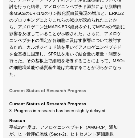
討を行った結果、アメロゲニンペプチド添加により脂肪由
来MSCsのERK1/2のリン酸化蛋白質発現の増加と、ERK1/2
のブロッキングによりこれらの減少が認められたことか
ら、アメロゲニンはMAPK-ERK経路を介してMSCsの代謝に
影響を及ぼしていることが示唆された。さらに、アメロゲ
ニンペプチドの固定が各細胞に及ぼす影響について検討す
るため、カルボジイミド法を用いてアメロゲニンペプチド
を金基板に固定し、SPR法を用いて結合量の定量・測定を
行った。その基板上で細胞を培養することによって、MSCs
の細胞増殖能や基質産生能は亢進することが明らかになっ
た。
Current Status of Research Progress
Current Status of Research Progress
3: Progress in research has been slightly delayed.
Reason
平成29年度は、アメロゲニンペプチド（AMG-CP）添加
が、ヒト骨芽細胞株 (Saos-2)、ヒトセメント芽細胞株