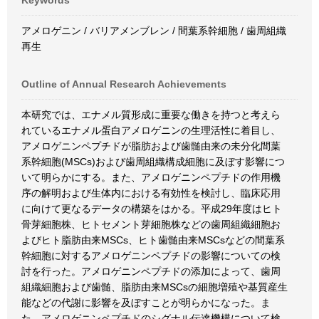
Keywords
アメロゲニン / バリアメンブレン / 間葉系幹細胞 / 歯周組織
再生
Outline of Annual Research Achievements
本研究では、エナメル質形成に重要な働きを持つと考えら
れているエナメル蛋白アメロゲニンの生理活性に着目し、
アメロゲニンペプチドが脂肪および歯髄由来の未分化間葉
系幹細胞(MSCs)および歯周組織構成細胞に及ぼす影響につ
いて明らかにする。また、アメロゲニンペプチドの作用機
序の解明および生体内における有効性を検討し、臨床応用
に向けて更なるデータの構築をはかる。平成29年度はヒト
骨芽細胞株、ヒトセメント芽細胞株などの歯周組織細胞お
よびヒト脂肪由来MSCs、ヒト歯髄由来MSCsなどの間葉系
幹細胞に対するアメロゲニンペプチドの影響についての検
討を行った。アメロゲニンペプチドの添加によって、歯周
組織細胞および歯髄、脂肪由来MSCsの細胞増殖や基質産生
能などの代謝に影響を及ぼすことが明らかになった。ま
た、アメロゲニンペプチドのシグナル伝達機構について検