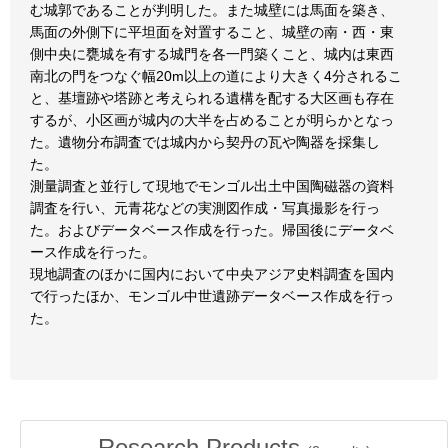
む城郭であることが判明した。また城壁には馬面を築き、
馬面の外側下に平坦面を対置すること、城壁の南・西・東
側中央に甕城を有する城門を各一門築くこと、城内は東西
南北の門をつなぐ幅20m以上の道により大きく4分されるこ
と、基壇跡や塔跡と考えられる遺構を配する大区画も存在
するが、小区画が城内の大半を占めることが明らかとなっ
た。遺物分布調査では城内から契丹の瓦や陶器を採集し
た。
測量調査と並行して現地でモンゴル出土中国陶磁器の資料
調査を行い、元青花などの実測図作成・写真撮影を行っ
た。およびデータベース作成を行った。帰国後にデータベ
ース作成を行った。
現地調査のほかに国内において中央アジア史料調査を国内
で行ったほか、モンゴル中世遺跡データベース作成を行っ
た。
Research Products