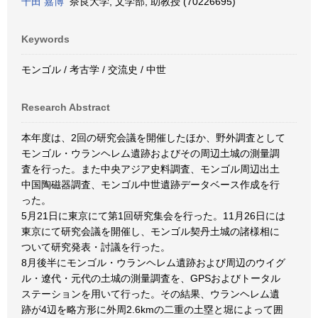
千田 嘉博
奈良大学, 文学部, 助教授 (70226695)
Keywords
モンゴル / 考古学 / 交流史 / 中世
Research Abstract
本年度は、2回の研究会議を開催したほか、野外調査として
モンゴル・ウランヘレム遺跡およびその周辺土城の測量調
査を行った。また中央アジア史料調査、モンゴル周辺出土
中国陶磁器調査、モンゴル中世遺跡データベース作成を行
った。
5月21日に東京にて第1回研究集会を行った。11月26日には
東京にて研究会議を開催し、モンゴル契丹土城の諸様相に
ついて研究発表・討議を行った。
8月後半にモンゴル・ウランヘレム遺跡および周辺のウイグ
ル・遼代・元代の土城の測量調査を、GPSおよびトータル
ステーションを用いて行った。その結果、ウランヘレム遺
跡が4辺を略方形に外周2.6kmの二重の土塁と堀によって囲