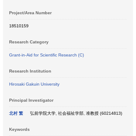
Project/Area Number
18510159
Research Category
Grant-in-Aid for Scientific Research (C)
Research Institution
Hirosaki Gakuin University
Principal Investigator
北村 繁
弘前学院大学, 社会福祉学部, 准教授 (60214813)
Keywords