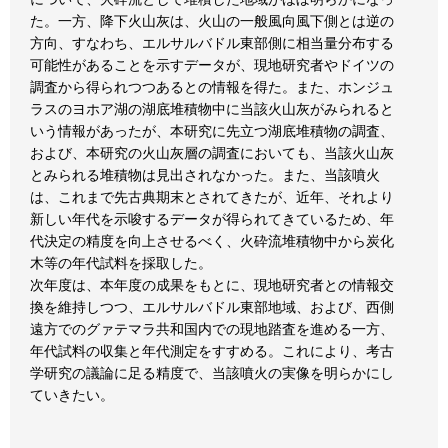
た。一方、降下火山灰は、火山の一般風向風下側とは逆の
方向、すなわち、エルサルバドル東部側に相当量分布する
可能性があることを示すデータが、現地研究者やドイツの
調査から得られつつあるとの情報を得た。また、ホンジュ
ラスのヨホア湖の湖底堆積物中に当該火山灰がみられると
いう情報があったが、本研究に先立つ湖底堆積物の調査、
および、本研究の火山灰層の調査においても、当該火山灰
とみられる堆積物は見出されなかった。また、当該噴火
は、これまで先古典期末とされてきたが、近年、それより
新しい年代を示唆するデータが得られてきているため、年
代決定の精度を向上させるべく、火砕流堆積物中から炭化
木等の年代試料を採取した。
次年度は、本年度の成果をもとに、現地研究者との情報交
換を維持しつつ、エルサルバドル東部地域、および、西側
遠方でのグァテマラ共和国内での現地踏査を進める一方、
年代試料の収集と年代測定をすすめる。これにより、考古
学研究の議論に足る精度で、当該噴火の実像を明らかにし
ていきたい。