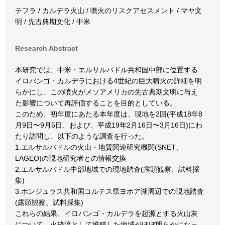
テフラ / カルデラ火山 / 噴火のリスクアセスメント / マヤ文
明 / 先古典期文化 / 中米
Research Abstract
本研究では、中米・エルサルバドル共和国中部に位置する
イロパンゴ・カルデラにおける4世紀の巨大噴火の詳細を明
らかにし、この噴火がメソアメリカの先古典期文明に与え
た影響について再評価することを目的としている。
このため、初年度にあたる本年度は、現地を2回(平成18年8
月9日〜9月5日、および、平成19年2月16日〜3月16日)にわ
たり訪問し、以下のような調査を行った。
1.エルサルバドルの火山・地質関連研究機関(SNET、
LAGEO)の現地研究者との情報交換
2.エルサルバドル中部地域での現地踏査(露頭観察、試料採
集)
3.ホンジュラス共和国コルテス県ヨホア湖周辺での現地踏査
(露頭観察、試料採集)
これらの結果、イロパンゴ・カルデラを起源とする火山灰
について、火砕流として堆積した地域がほぼ明らかになっ