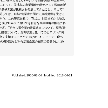
T社の発展史および(3)その下請協同組合加盟企業の
査によって、同地方の産業構造の特色として戦前は製
気機械工業が集積され発展してきたこと、そしてT
に関しては、T社の創業者に関する資料提供を受ける
できた。この研究過程で、T社は、創業当初から地元
れは90年代においても特有な企業戦略の構築に影
年度、T組合加盟企業の青森進出について、現地(青
業展開について、資料収集と飯田でのヒアリング調
査を実施することができなかった。そこで、I社を
等の機関誌などから加盟企業の創業の契機をはじめ
Published: 2010-02-04 Modified: 2016-04-21