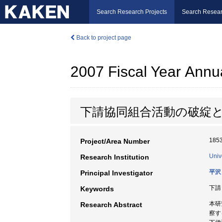
Search Research Projects
Search Resear
Back to project page
2007 Fiscal Year Annu
下請協同組合活動の破綻
185
Project/Area Number
Univ
Research Institution
平沢
Principal Investigator
下請 
Keywords
本研
Research Abstract
察す