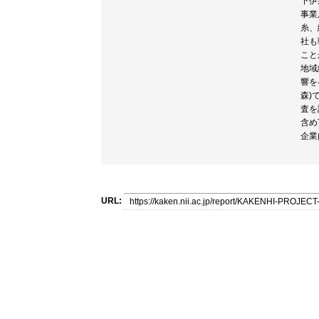
下伊
事業
糸、
社も
こと
地域
響を
森)
査を
含め
企業
URL: