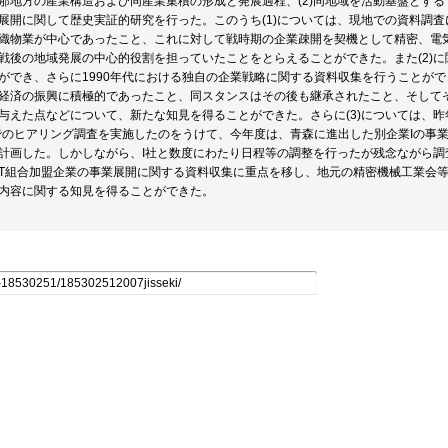
那地方の産業構造および同産業集積の形成と発展過程、(2)同地域を活動基盤とする
展開に関して歴史実証的研究を行った。このうち(1)については、現地での資料調
織物業が中心であったこと、これに対して戦時期の企業疎開を契機として精密、電
戦後の地域発展の中心的役割を担っていたことをとらえることができた。また(2)
ができ、さらに1990年代における独自の企業戦略に関する資料収集を行うことが
経済の振興に積極的であったこと、同スタンスはその後も継承されたこと、そしてそ
与えた点などについて、新たな知見を得ることができた。さらに(3)については、昨
でのヒアリング調査を実施したのをうけて、今年度は、青森に進出した別企業Iの事
計画した。しかしながら、I社と数度にわたり日程等の調整を行ったが残念ながら調
T組合加盟企業の事業展開に関する資料収集に重点を移し、地元の精密機械工業会
内容に関する知見を得ることができた。