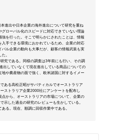
日本進出や日本企業の海外進出について研究を重ね
やグローバル化のスピードに対応できていない理論
補強を行った。そこで明らかにされたことは、情報
を入手できる環境におかれているため、企業の対応
イバル企業の動向も大事だが、顧客の情報武装も実
した。
研究である。同様の調査は3年前にも行い、その調
前進出していなくて現在進出している商品についての
立地や農産物の面で強く、欧米諸国に対するイメー
人である高松正昭がサバティカルでオーストラリア
ーストラリア企業2000社にアンケートを配布し
視点から、オーストラリアの市場について、企業の
1で示した過去の研究のレビューも生かしている。
てある。現在、順調に回収作業中である。