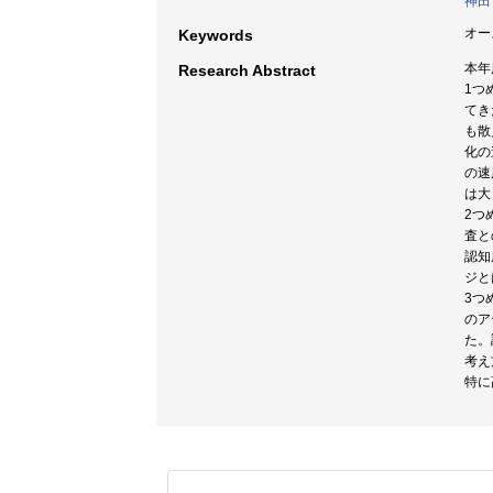
神田
オー
Keywords
本年
Research Abstract
1つ
てき
も散
化の
の速
は大
2つ
査と
認知
ジと
3つ
のア
た。
考え
特に