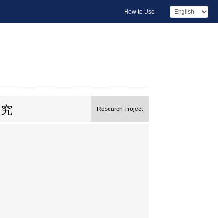
How to Use
研究
Research Project