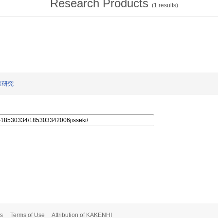
Research Products
(
1
results)
調査研究
s
Terms of Use
Attribution of KAKENHI