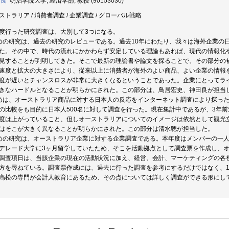
 良
明治学院大学, 経済学部, 教授 (90153030)
ストラリア / 消費者調査 / 企業調査 / グローバル戦略
度行った研究調査は、大別して3つになる。
めの研究は、過去の研究のレビューである。過去10年にわたり、我々は海外企業の
た。その中で、時代の流れにかかわらず安定している理論もあれば、現代の情報化
見することが判明してきた。そこで最新の理論書や論文を探ることで、その部分の
速度と拡大の大きさにより、従来以上に消費者が海外のよい商品、よい企業の情報
度が遅いとチャンスロスが非常に大きくなるということであった。企業にとってラ
きなハードルとなることが明らかにされた。この部分は、鳥居宏史、神田良が担当
めは、オーストラリア商品に対する日本人の反応をインターネット調査により探った
の比較をも目的に日本人500名に対して調査を行った。現在集計中であるが、3年
度は上がっていること、但しオーストラリアについてのイメージは依然として観光
はそこが大きく異なることが明らかにされた。この部分は清水聰が担当した。
めの研究は、オーストラリア企業に対する企業調査である。本年度はメンバーの一
デレード大学に3ヶ月留学していたため、そこを活動拠点として調査票を作成し、オ
調査項日は、当該企業の現在の活動状況に加え、経営、会計、マーケティングの各
方を尋ねている。調査票作成には、過去に行った調査を参考にするだけではなく、
高松の専門が会計人教育にあるため、その点については詳しく調査ができる形にし