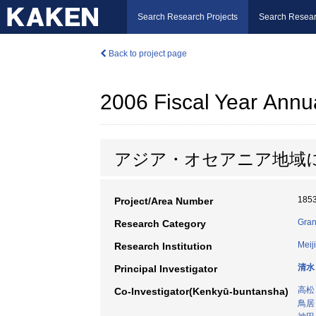
Search Research Projects
Search Resear
Back to project page
2006 Fiscal Year Annu
アジア・オセアニア地域
185
Project/Area Number
Gran
Research Category
Meij
Research Institution
清水
Principal Investigator
高松
Co-Investigator(Kenkyū-buntansha)
鳥居