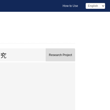
How to Use
研究
Research Project