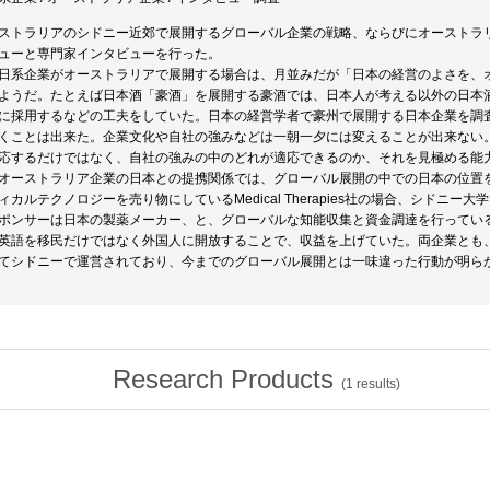
ストラリアのシドニー近郊で展開するグローバル企業の戦略、ならびにオーストラ
ューと専門家インタビューを行った。
日系企業がオーストラリアで展開する場合は、月並みだが「日本の経営のよさを、
ようだ。たとえば日本酒「豪酒」を展開する豪酒では、日本人が考える以外の日本
に採用するなどの工夫をしていた。日本の経営学者で豪州で展開する日本企業を調
くことは出来た。企業文化や自社の強みなどは一朝一夕には変えることが出来ない
応するだけではなく、自社の強みの中のどれが適応できるのか、それを見極める能
オーストラリア企業の日本との提携関係では、グローバル展開の中での日本の位置
ィカルテクノロジーを売り物にしているMedical Therapies社の場合、シドニ
ポンサーは日本の製薬メーカー、と、グローバルな知能収集と資金調達を行っている
英語を移民だけではなく外国人に開放することで、収益を上げていた。両企業とも
てシドニーで運営されており、今までのグローバル展開とは一味違った行動が明ら
Research Products
(
1
results)