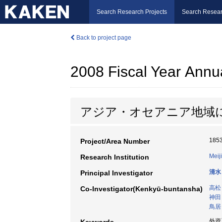
Search Research Projects
Search Resear
Back to project page
2008 Fiscal Year Annu
アジア・オセアニア地域
185
Project/Area Number
Meij
Research Institution
清水
Principal Investigator
高松
Co-Investigator(Kenkyū-buntansha)
神田
鳥居
外資