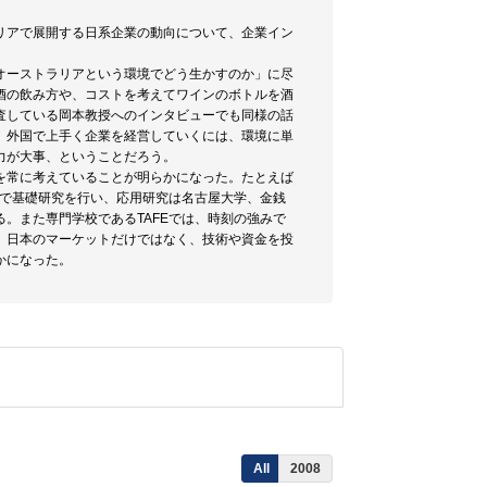
リアで展開する日系企業の動向について、企業イン
オーストラリアという環境でどう生かすのか」に尽
酒の飲み方や、コストを考えてワインのボトルを酒
査している岡本教授へのインタビューでも同様の話
。外国で上手く企業を経営していくには、環境に単
力が大事、ということだろう。
を常に考えていることが明らかになった。たとえば
ー大学で基礎研究を行い、応用研究は名古屋大学、金銭
。また専門学校であるTAFEでは、時刻の強みで
、日本のマーケットだけではなく、技術や資金を投
かになった。
All
2008