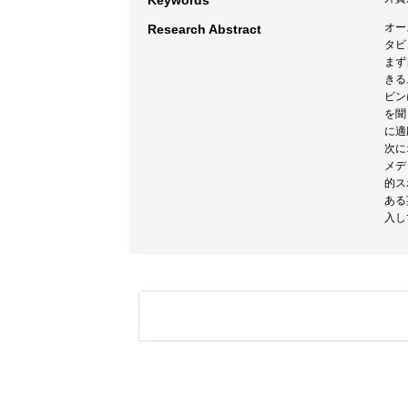
Keywords
オー
Research Abstract
タビ
まず
きる
ビン
を聞
に適
次に
メデ
的ス
ある
入し