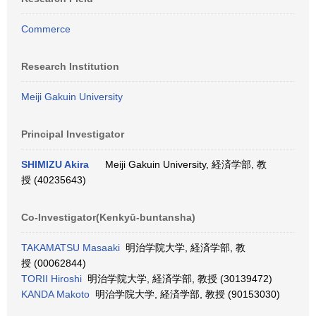
Commerce
Research Institution
Meiji Gakuin University
Principal Investigator
SHIMIZU Akira
Meiji Gakuin University, 経済学部, 教
授 (40235643)
Co-Investigator(Kenkyū-buntansha)
TAKAMATSU Masaaki
明治学院大学, 経済学部, 教
授 (00062844)
TORII Hiroshi
明治学院大学, 経済学部, 教授 (30139472)
KANDA Makoto
明治学院大学, 経済学部, 教授 (90153030)