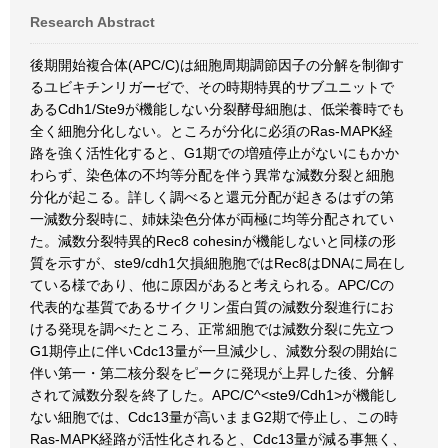
Research Abstract
後期開始複合体(APC/C)は細胞周期調節因子の分解を制御す
るユビキチンリガーゼで、その時期特異的サブユニットで
あるCdh1/Ste9が機能しない分裂酵母細胞は、低栄養時でも
全く細胞分化しない。ところが分化に必須のRas-MAPK経
路を強く活性化すると、G1期での増殖停止がないにもかか
わらず、染色体の不均等分配を伴う異常な減数分裂と細胞
分化が起こる。詳しく調べると還元分配が起きるはずの第
一減数分裂時に、姉妹染色分体が両極に均等分配されてい
た。減数分裂特異的Rec8 cohesinが機能しないと同様の形
質を示すが、ste9/cdh1欠損細胞胞ではRec8はDNAに局在し
ている様であり、他に原因があると考えられる。APC/Cの
代表的な基質であるサイクリン蛋白質の減数分裂進行にお
ける発現を調べたところ、正常細胞では減数分裂に先立つ
G1期停止に伴いCdc13量が一旦減少し、減数分裂の開始に
伴い第一・第二核分裂をピークに発現が上昇した後、分解
されて減数分裂を終了した。APC/C^<ste9/Cdh1>が機能し
ない細胞では、Cdc13量が高いままG2期で停止し、この時
Ras-MAPK経路が活性化されると、Cdc13量が減る事無く、