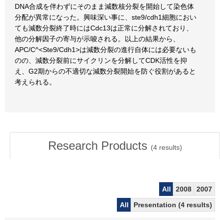
DNA合成を伴わずにそのまま減数核分裂を開始して染色体
分配が異常になった。興味深い事に、ste9/cdh1細胞におい
ても減数分裂終了時にはCdc13は正常に分解されており、
他の分解因子の寄与が示唆される。以上の結果から、
APC/C^<Ste9/Cdh1>は減数分裂の進行自体には必要ないも
のの、減数分裂前にサイクリンを分解してCDK活性を抑
え、G2期からの不適切な減数分裂開始を防ぐ役割があると
考えられる。
Research Products
(
4
results)
All
2008
2007
All
Presentation (4 results)