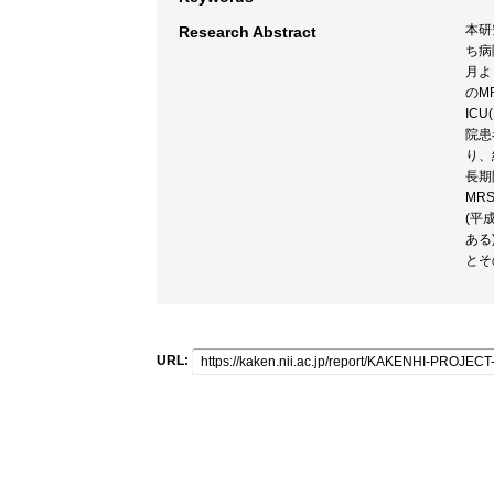
本研
Research Abstract
ち病
月よ
のM
IC
院患
り、
長期
MR
(平
ある
とそ
URL: