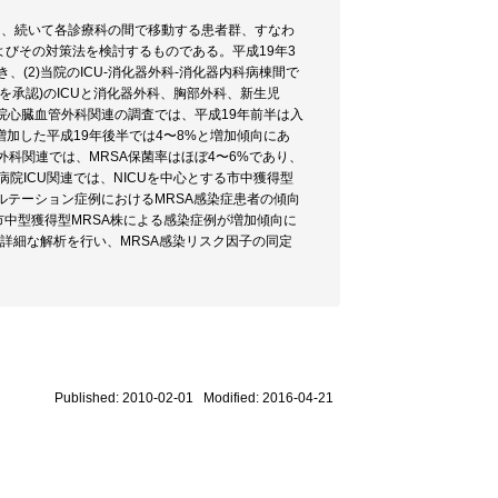
し、続いて各診療科の間で移動する患者群、すなわ
よびその対策法を検討するものである。平成19年3
き、(2)当院のICU-消化器外科-消化器内科病棟間で
査を承認)のICUと消化器外科、胸部外科、新生児
の当院心臓血管外科関連の調査では、平成19年前半は入
増加した平成19年後半では4〜8%と増加傾向にあ
外科関連では、MRSA保菌率はほぼ4〜6%であり、
院ICU関連では、NICUを中心とする市中獲得型
ンサルテーション症例におけるMRSA感染症患者の傾向
市中型獲得型MRSA株による感染症例が増加傾向に
詳細な解析を行い、MRSA感染リスク因子の同定
Published: 2010-02-01 Modified: 2016-04-21