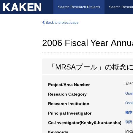
Search Research Projects
Search Resear
Back to project page
2006 Fiscal Year Annu
「MRSAプール」の概念
185
Project/Area Number
Gran
Research Category
Osak
Research Institution
橋本
Principal Investigator
朝野
Co-Investigator(Kenkyū-buntansha)
MR
Keywords