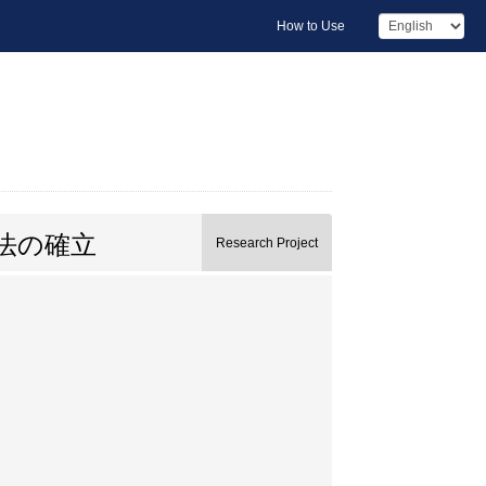
How to Use
法の確立
Research Project