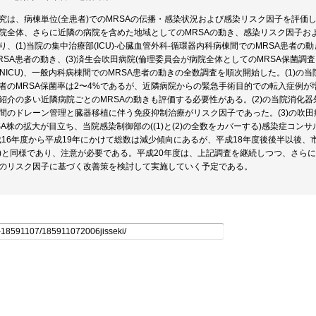
究は、病棟単位(全患者)でのMRSAの伝播・感染状況および感染リスク因子を評価
院全体、さらに近隣の病院を含めた地域としてのMRSAの動き、感染リスク因子お
り、(1)当院の集中治療部(ICU)-心臓血管外科-循環器内科病棟間でのMRSA患者の動
RSA患者の動き、(3)済生会吹田病院(倫理委員会が病院全体としてのMRSA保菌調
U(NICU)、一般内科病棟間でのMRSA患者の動きの全数調査を順次開始した。(1)
者のMRSA保菌率は2〜4%であるが、近隣病院からの緊急手術目的での転入症例が
紹介の多い近隣病院ごとのMRSAの動きも評価する必要性がある。(2)の当院消化器
間のドレーン管理と臓器移植に伴う免疫抑制治療がリスク因子であった。(3)の吹田病
SA株の拡大が目立ち、当院感染制御部の((1)と(2)の全数をカバーする)感染症コ
成16年度から平成19年にかけて総数は減少傾向にあるが、平成18年度後後半以後、
)と同様であり、注意が必要である。平成20年度は、上記調査を継続しつつ、さらに
のリスク因子に基づく改善策を検討して実施していく予定である。