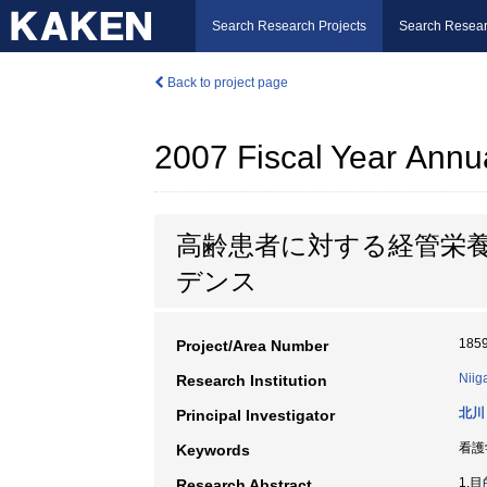
Search Research Projects
Search Resear
Back to project page
2007 Fiscal Year Annu
高齢患者に対する経管栄
デンス
185
Project/Area Number
Niig
Research Institution
北川
Principal Investigator
看護
Keywords
1.目
Research Abstract