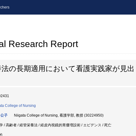
chers
al Research Report
養法の長期適用において看護実践家が見出
92431
ata College of Nursing
 公子
Niigata College of Nursing, 看護学部, 教授 (30224950)
学 / 高齢者 / 経管栄養法 / 経皮内視鏡的胃瘻増設術 / エビデンス / 死亡
的