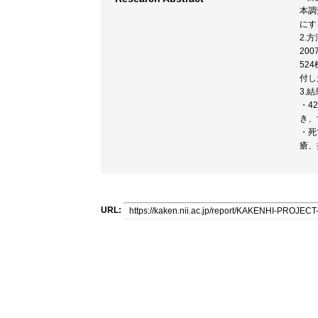
本調
にす
2.方
20
52
付し
3.
・4
き、
・死
瘡、
URL: