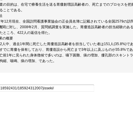
査の目的は、在宅で療養生活を送る胃瘻創増設高齢者の、死亡までのプロセスを把
ることである。
法
07年12月現在、全国訪問看護事業協会の正会員名簿に記載されている全国2579の
4機関に対し、2008年2月、質問紙調査を実施した。胃瘻造設高齢者の担当経験のあ
たところ、422人の返信を得た。
結果の概要
22人中、過去1年間に死亡した胃瘻造設高齢者を担当していた者は151人(35.8%)
すでに胃瘻を保有しており、胃瘻造設から死亡まで3年以上に及ぶものが35.8%で
亡前1年に見られた身体徴候で多いのは、嚥下困難、痰の増加、瘻孔部のスキントラ
拘縮、喘鳴、痰の増加、であった。