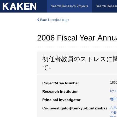
Search Research Projects
Search Resear
Back to project page
2006 Fiscal Year Annu
初任者教員のストレスに
て-
186
Project/Area Number
Kyus
Research Institution
増田
Principal Investigator
八尾
Co-Investigator(Kenkyū-buntansha)
元兼