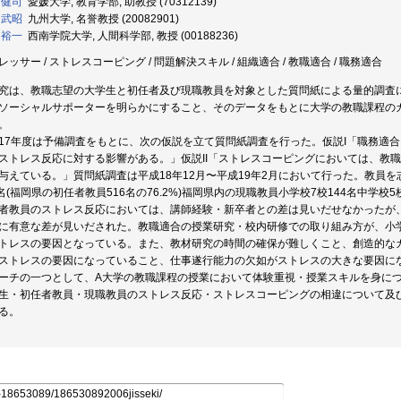
 健司
愛媛大学, 教育学部, 助教授 (70312139)
 武昭
九州大学, 名誉教授 (20082901)
 裕一
西南学院大学, 人間科学部, 教授 (00188236)
レッサー / ストレスコーピング / 問題解決スキル / 組織適合 / 教職適合 / 職務適合
究は、教職志望の大学生と初任者及び現職教員を対象とした質問紙による量的調査
ソーシャルサポーターを明らかにすること、そのデータをもとに大学の教職課程の
。
17年度は予備調査をもとに、次の仮説を立て質問紙調査を行った。仮説I「職務適
ストレス反応に対する影響がある。」仮説II「ストレスコーピングにおいては、教
与えている。」質問紙調査は平成18年12月〜平成19年2月において行った。教員を
3名(福岡県の初任者教員516名の76.2%)福岡県内の現職教員小学校7校144名中学校5
者教員のストレス反応においては、講師経験・新卒者との差は見いだせなかったが
に有意な差が見いだされた。教職適合の授業研究・校内研修での取り組み方が、小
トレスの要因となっている。また、教材研究の時間の確保が難しくこと、創造的な
ストレスの要因になっていること、仕事遂行能力の欠如がストレスの大きな要因に
ーチの一つとして、A大学の教職課程の授業において体験重視・授業スキルを身に
生・初任者教員・現職教員のストレス反応・ストレスコーピングの相違について及
る。