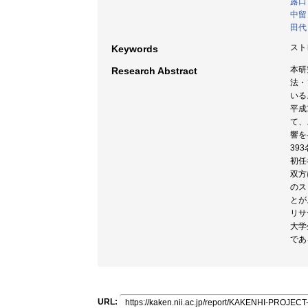
露口
中留
田代
スト
Keywords
本研
Research Abstract
法・
いる
平成
て、
響を
39
初任
双方
のス
とが
リサ
大学
であ
URL: