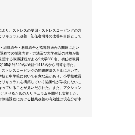
により、ストレスの要因・ストレスコーピングの方
カリキュラム改善・初任者研修の改善を目的として
合・組織適合・教職適合と指導観適合の関連におい
職課程での授業内容・方法及び大学生活の体験が影
志望する教職課程がある9大学881名、初任者教員
校105名計249名の総計1418名から回答を得た。
、ストレスコーピングの問題解決スキルにおいて、
学校と中学校において有意な差があり、小学校教員
カリキュラムを構築していく協働性が学校にないこ
なっていることが見いだされた。また、アクション
つけさせるためのカリキュラムを開発し実施した。
び教職課程における授業改善の有効性は現在分析中