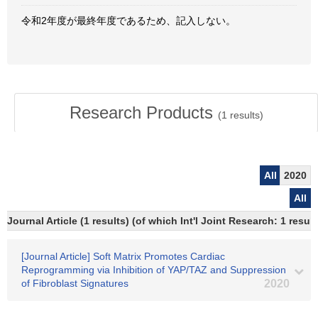
令和2年度が最終年度であるため、記入しない。
Research Products
(
1
results)
All
2020
All
Journal Article (1 results) (of which Int'l Joint Research: 1 res
[Journal Article] Soft Matrix Promotes Cardiac
Reprogramming via Inhibition of YAP/TAZ and Suppression
of Fibroblast Signatures
2020