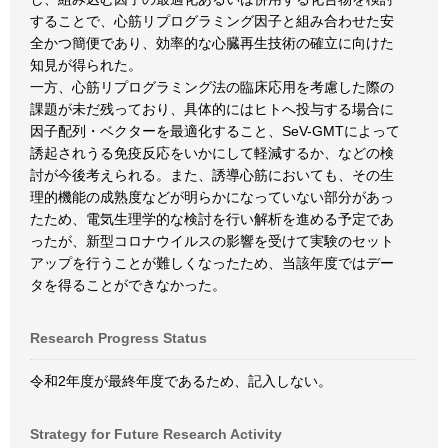
することで、心筋リプログラミング因子と組み合わせた安
全かつ簡便であり、効率的な心臓再生技術の確立に向けた
知見が得られた。
一方、心筋リプログラミング法の臨床応用を考慮した際の
課題が未だ残っており、具体的にはヒトへ投与する場合に
因子配列・ベクターを最適化すること、SeV-GMTによって
誘起されうる免疫反応をいかにして軽減するか、などの検
討が今後考えられる。また、誘導心筋においても、その生
理的機能の成熟度などが明らかになっていない部分があっ
たため、電気生理学的な検討を行い解析を進める予定であ
ったが、新型コロナウイルスの影響を受けて実験のセット
アップを行うことが難しくなったため、当該年度ではデー
タを得ることができなかった。
Research Progress Status
令和2年度が最終年度であるため、記入しない。
Strategy for Future Research Activity