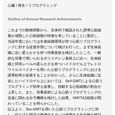
心臓 / 再生 / リプログラミング
Outline of Annual Research Achievements
これまでの動物実験から、生体内で確認された誘導心筋細
胞が成熟した心筋細胞の特徴を有していることに着目し、
当該年度においては生体組織環境が持つ心筋リプログラミ
ングに対する促進作用について検討を行った。まず生体組
織に近い柔らかさを持つ培養基材を検討したところ、一般
的な培養で用いられるポリスチレン基材上に比べ、生体組
織と同等レベルの柔らかさを持つハイドロゲル上でレトロ
ウイルスベクターを用いた心筋リプログラミングにおける
誘導効率が改善することが分かった。さらに生体組織に近
似したハイドロゲル上においては、SeV-GMTによる心筋リ
プログラミング効率も改善し、拍動する心筋細胞の割合が
上昇した。また、培養基材による心筋リプログラミングの
促進に関わる分子機構を検討した結果、YAP/TAZ経路が関
わっていることを明らかにした。
以上より、Sev-GMTを用いた心筋リプログラミングに対
し、組み込む因子の最適化あるいは併用する化合物を検討