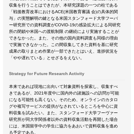
収集を行うことはできたが、本研究課題の一つの柱である
「戦後教育改革におけるACE(米国教育審議 会)の具体的関
与」の実態解明の鍵となる米国スタンフォード大学フーバ
ー研究所での資料調査がCOVID-19の感染拡大による同研究
所の閉鎖や米国への渡航制限 の継続により実施することが
できなかった。また、その他の国内資料調査も同様の理由
で実施できなかった。この間収集してきた資料を基に研究
成果の取りまとめ作業が一部できたとはいえ、進捗状況を
「やや遅れている」とせざるをえない。
Strategy for Future Research Activity
本来であれば現地に出向いて対象資料を探索し、収集すべ
きであるが、2021年度中に国内外の諸施設への訪問が可能
になる可能性も高くない。そのため、オンラインのカタロ
グや複写サービスの提供がなされているところを中心に資
料収集を試みたい。また、スタンフォード大学フーヴァー
研究所が同大学関係者以外の資料収集活動を再開した場合
には、米国留学中の学生に協力をあおいで資料収集を進め
る予定である。