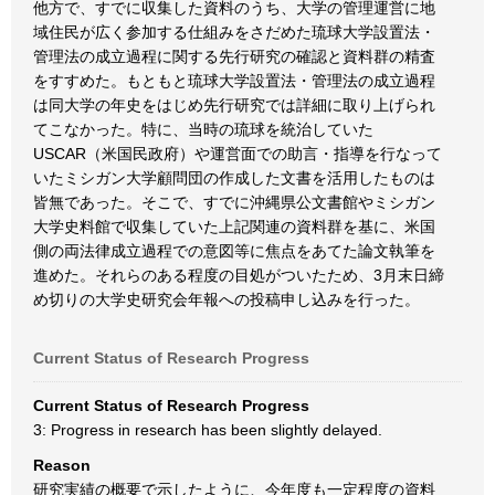
他方で、すでに収集した資料のうち、大学の管理運営に地
域住民が広く参加する仕組みをさだめた琉球大学設置法・
管理法の成立過程に関する先行研究の確認と資料群の精査
をすすめた。もともと琉球大学設置法・管理法の成立過程
は同大学の年史をはじめ先行研究では詳細に取り上げられ
てこなかった。特に、当時の琉球を統治していた
USCAR（米国民政府）や運営面での助言・指導を行なって
いたミシガン大学顧問団の作成した文書を活用したものは
皆無であった。そこで、すでに沖縄県公文書館やミシガン
大学史料館で収集していた上記関連の資料群を基に、米国
側の両法律成立過程での意図等に焦点をあてた論文執筆を
進めた。それらのある程度の目処がついたため、3月末日締
め切りの大学史研究会年報への投稿申し込みを行った。
Current Status of Research Progress
Current Status of Research Progress
3: Progress in research has been slightly delayed.
Reason
研究実績の概要で示したように、今年度も一定程度の資料