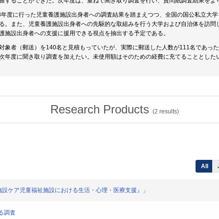
握することができた。次年度は、重ねて聞き取り調査を行い、質問紙調査結果をよ
18年度に行った児童養護施設出身者への調査結果を踏まえつつ、全国の国公私立大
る。また、児童養護施設出身者への先駆的な取組みを行う大学および自治体を訪問
護施設出身者への支援に援用できる視点を抽出する予定である。
対象者（郵送）を140名と見積もっていたが、実際に郵送した人数が111名であっ
次年度に聞き取り調査を加えたい。未使用額はそのための経費に充てることとした
Research Products
(
2
results)
All
た子どもの施設ケア児童福祉施設における生活・心理・医療支援』」
する調査