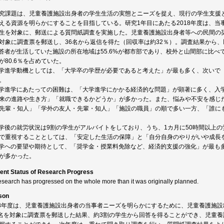
究課題は、児童養護施設出身者の学生生活の実態とニーズを捉え、現行の学生支援
える資源を明らかにすることを目指している。研究1年目にあたる2018年度は、
生を対象に、郵送による質問紙調査を実施した。児童養護施設出身者等への民間の奨
対象に調査票を郵送し、36名から返信を得た（回収率は約32％）。調査結果から
答者が生活していた施設の所在地域は55.6%が都市部であり、校外と山間部に比べ
が80.6％を占めていた。
学進学動機としては、「大学卒の学歴が必要であると考えた」が最も多く、次いで
。
学進学にあたっての困難は、「大学進学にかかる経済的な問題」が顕著に多く、入
来の進路や生き方」「就職できるかどうか」が多かった。また、悩みや不安を感じ
先輩・知人」「学外の友人・先輩・知人」「施設の職員」の順で多い一方、「誰にも
学後の就労状況は9割の学生がアルバイトをしており、うち、1カ月に50時間以上の
で重視することとしては、「安定した生活の保障」と「自分自身のやりがいや成長
学への要望や期待として、「奨学金・授業料免除など、経済的支援の強化」が最も
が多かった。
ent Status of Research Progress
esearch has progressed on the whole more than it was originally planned.
son
18年度は、児童養護施設出身者の当事者ニーズを明らかにするために、児童養護施
1名を対象に調査票を郵送した結果、約3割の学生から回答を得ることができ、児童