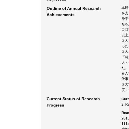
本研
Outline of Annual Research
を支
Achievements
身学
名を
①回
以上
②大
った
②大
「将
人・
た。
④入
仕事
⑤大
度」
Current Status of Research
Curr
2: R
Progress
Rea
20
11