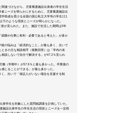
と関連づけながら、児童養護施設出身者の学生生活
当事者ニーズを明らかにするために、児童養護施設出
学助成を受ける全国の国公私立大学等の学生111
、以下のような現状とニーズが明らかになった。
て差が見られた。また、施設で生活した期間は5年
「就職や仕事に有利・必要であると考えた」が多か
学後の悩みは「経済的なこと」が最も多く、次いで
たときの主な相談相手（複数回答）は「学内の友
相談しないで自分で解決する」が47.2％見られ
労働（学期中）が57.6％と最も多かった。卒業後の
を感じることができる」が最も多かった。
多く、次いで「保証人がいない場合を支援する制
設出身学生を対象にした質問紙調査を計画していた。
養護施設出身学生の学生生活の現状とニーズを一定程