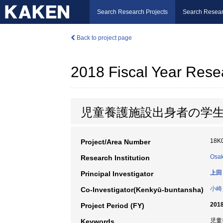
Search Research Projects
Search Resear
Back to project page
2018 Fiscal Year Rese
児童養護施設出身者の学
18K
Project/Area Number
Osak
Research Institution
上田
Principal Investigator
小崎
Co-Investigator(Kenkyū-buntansha)
2018
Project Period (FY)
児童
Keywords