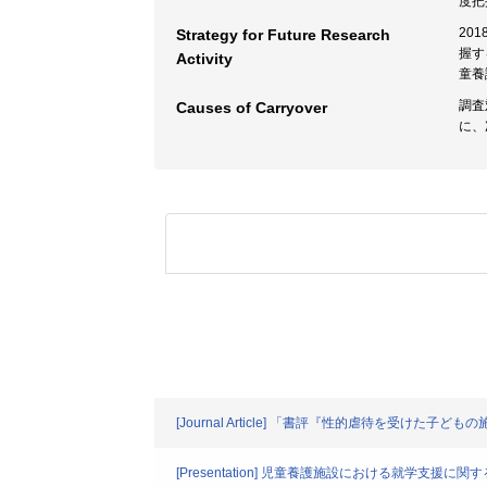
度把
20
Strategy for Future Research
握す
Activity
童養
調査
Causes of Carryover
に、
[Journal Article] 「書評『性的虐待を受け
[Presentation] 児童養護施設における就学支援に関