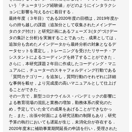
いう「チュータリング経験値」がどのようにインタラクシ
ョンに影響を与えるかに着目する．
最終年度（３年目）である2020年度の目標は，2019年度か
らの持ち越しの課題（追加分として収集されたメインデー
タのタグ付け）と研究計画にあるフェーズ３(タグづけデー
タの集計と分析)を実施することであった．成果としては，
追加分も含めたメインデータから最終分析の対象となるデ
ータセットを選定し，トレーニングを受けたリサーチ・ア
シスタントによるコーディングを終了することができた．
さらに，本研究課題２年目に作成したコーディング・マニ
ュアルに，チューターのスキャフォルディング行動である
「質問カテゴリー」を追加し，質問行動のそれぞれに詳細
な事例を載せ，より完成度の高いマニュアルとして仕上げ
ることができた．
その一方で，新型コロナウイルス・パンデミックの影響に
よる教育現場の混乱と業務の増加，勤務体系の変化のた
め，予定していた全ての成果をあげることができなかっ
た．また，出張や対面による研究活動の制限もあり，研究
予算の執行においても遅延が生じ，未消化分が存在する．
2020年度末に補助事業期間延長の申請を行い，受理された