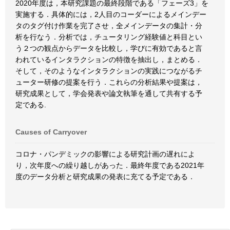
2020年度は，本研究課題の最終段階である「フェーズ3」を
実施する．具体的には，2人目のコーダーによるメインデー
タのタグ付け作業を完了させ，全メインデータの集計・分
析を行なう．分析では，チュータリング経験値と科目とい
う２つの観点からデータを比較し，学びに有効であると言
われているインタラクションの特徴を抽出し，まとめる．
そして，そのようなインタラクションの実践につながるチ
ューター研修の提案を行う．これらの分析結果や提案は，
研究成果として，学会発表や論文執筆を通して共有する予
定である.
Causes of Carryover
コロナ・パンデミックの影響による研究計画の遅れによ
り，次年度への繰り越しがあった．最終年度である2021年
度のデータ分析と研究成果の発表に充てる予定である．