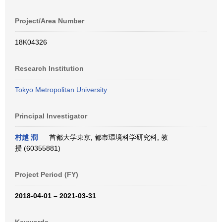
Project/Area Number
18K04326
Research Institution
Tokyo Metropolitan University
Principal Investigator
村越 潤
首都大学東京, 都市環境科学研究科, 教
授 (60355881)
Project Period (FY)
2018-04-01 – 2021-03-31