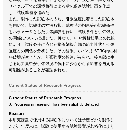
サイクル下での環境負荷による劣化促進試験計画を作成
し、試験準備を進めた。
また、製作した試験体のうち、引張強度に着目した試験体
を用いて、試験体の寸法形状、試験時の拘束等の試験条件
をパラメータとした引張試験を行い、試験条件と引張強度
の関係について把握した。併せて、FEM解析結果との比較
により、試験条件に応じた接着剤接合部の応力性状と引張
強度との関係を分析した。その結果、いずれもSFRC内の材
料破壊が生じたが、引張強度の相違がみられ、接合部に生
じる応力集中が引張強度の低下に少なからず影響を与える
可能性があることが確認された。
Current Status of Research Progress
Current Status of Research Progress
3: Progress in research has been slightly delayed.
Reason
本研究課題で使用する試験体については予定どおり製作し
たが、年度末に、試験に使用する試験装置が老朽化により