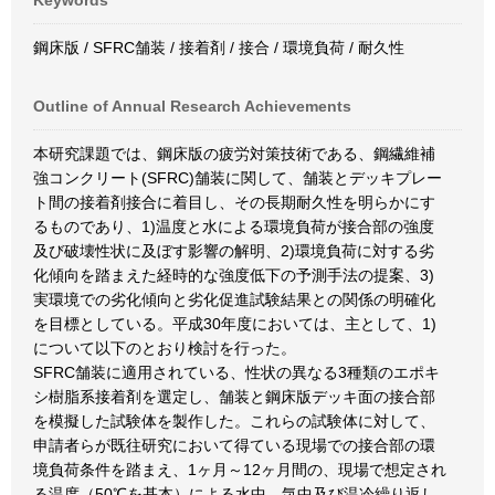
Keywords
鋼床版 / SFRC舗装 / 接着剤 / 接合 / 環境負荷 / 耐久性
Outline of Annual Research Achievements
本研究課題では、鋼床版の疲労対策技術である、鋼繊維補
強コンクリート(SFRC)舗装に関して、舗装とデッキプレー
ト間の接着剤接合に着目し、その長期耐久性を明らかにす
るものであり、1)温度と水による環境負荷が接合部の強度
及び破壊性状に及ぼす影響の解明、2)環境負荷に対する劣
化傾向を踏まえた経時的な強度低下の予測手法の提案、3)
実環境での劣化傾向と劣化促進試験結果との関係の明確化
を目標としている。平成30年度においては、主として、1)
について以下のとおり検討を行った。
SFRC舗装に適用されている、性状の異なる3種類のエポキ
シ樹脂系接着剤を選定し、舗装と鋼床版デッキ面の接合部
を模擬した試験体を製作した。これらの試験体に対して、
申請者らが既往研究において得ている現場での接合部の環
境負荷条件を踏まえ、1ヶ月～12ヶ月間の、現場で想定され
る温度（50℃を基本）による水中、気中及び温冷繰り返し