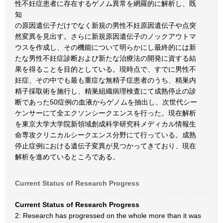
性不妊症患者に存在するゲノム異常を網羅的に解析し、既
知
の原因遺伝子だけでなく新規の男性不妊原因遺伝子や点突
然変異を見出す。さらに新規原因遺伝子のノックアウトマ
ウスを作成し、その機能について明らかにし最終的には新
たな男性不妊症診断および新たな治療法の開発に資する結
果を得ることを目的としている。現時点で、すでに男性不
妊症、その中でも最も重症な無精子症患者のうち、精巣内
精子採取術を施行し、精巣組織病理検査にて成熟停止の診
断であった50症例の血液からゲノムを抽出し、次世代シー
ケンサーにて全エクソンシークエンスを行った。現在解析
を東京大学大学院新領域創成科学研究科メディカル情報生
命専攻クリニカルシークエンス分野にて行っている。成熟
停止症例における遺伝子変異が見つかってきており、現在
解析を進めているところである。
Current Status of Research Progress
Current Status of Research Progress
2: Research has progressed on the whole more than it was