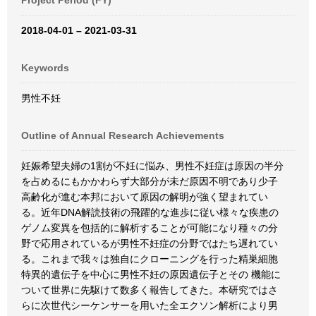
Project Period (FY)
2018-04-01 – 2021-03-31
Keywords
男性不妊
Outline of Annual Research Achievements
妊娠希望夫婦の1割が不妊に悩み、男性不妊症は原因の半分
を占めるにもかかわらず大部分が未だ原因不明であり少子
高齢化が進む本邦において原因の解明が強く望まれてい
る。近年DNA解読技術の飛躍的な進歩に従い様々な疾患の
ゲノム変異を包括的に解析することが可能になり種々の分
野で応用されているが男性不妊症の分野ではたち遅れてい
る。これまで我々は独自にクローニングを行った精巣細胞
特異的遺伝子を中心に男性不妊の原因遺伝子とその 機能に
ついて世界に先駆けて数多く報告してきた。本研究ではさ
らに次世代シーケンサーを用いた全エクソン解析により男