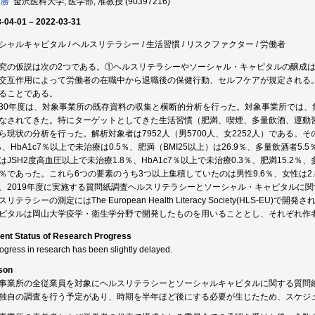
 勝
金沢医科大学, 医学部, 准教授 (90397216)
-04-01 – 2022-03-31
シャルキャピタル / ヘルスリテラシー / 生活習慣 / リスクファクター / 労働者
究の仮説は次の2つである。①ヘルスリテラシーやソーシャル・キャピタルの醸成
交互作用によって労働者の在職中から退職後の保健行動、セルフケアが規定される
ることである。
30年度は、対象事業所の既存資料の収集と横断的分析を行った。対象事業所では、
なされてきた。特にターゲットとしてきた生活習慣（肥満、喫煙、多量飲酒、運動
ら現状の分析を行った。解析対象者は7952人（男5700人、女2252人）である。
9％、HbA1c7％以上で未治療は0.5％、肥満（BMI25以上）は26.9％、多量飲酒者5.
はJSH2度高血圧以上で未治療1.8％、HbA1c7％以上で未治療0.3％、肥満15.2％
.8％であった。これら6つの要素のうち3つ以上集積していたのは男性9.6％、女性は
、2019年度に実施する質問紙調査ヘルスリテラシーとソーシャル・キャピタルに
リテラシーの測定にはThe European Health Literacy Society(HLS-E
ピタルは岡山大学疫学・衛生学分野で開発したものを用いることとし、それぞれ作
ent Status of Research Progress
rogress in research has been slightly delayed.
son
事業所の全従業員を対象にヘルスリテラシーとソーシャルキャピタルに関する質問
独自の調査を行う予定があり、時期を半年ほど後にする必要が生じたため、スケジ