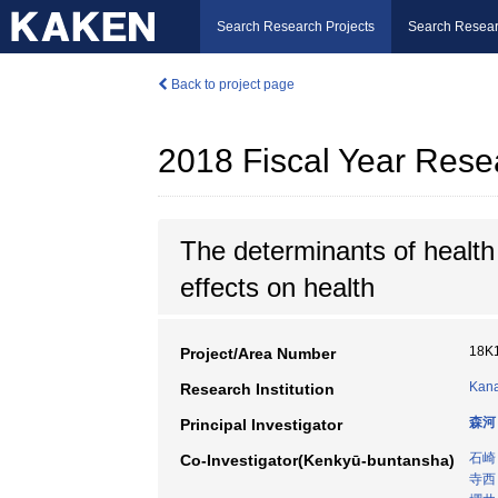
Search Research Projects
Search Resear
Back to project page
2018 Fiscal Year Rese
The determinants of health
effects on health
18K
Project/Area Number
Kana
Research Institution
森河
Principal Investigator
石崎
Co-Investigator(Kenkyū-buntansha)
寺西