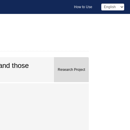
How to Use
 and those
Research Project