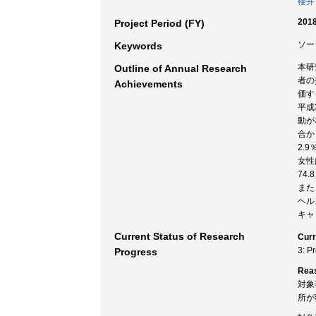
櫻井
2018
Project Period (FY)
ソー
Keywords
本研
Outline of Annual Research
者の
Achievements
価す
平成
動が
合か
2.
女性
74
また
ヘルス
キャ
Current Status of Research
Curr
3: P
Progress
Rea
対象
所が