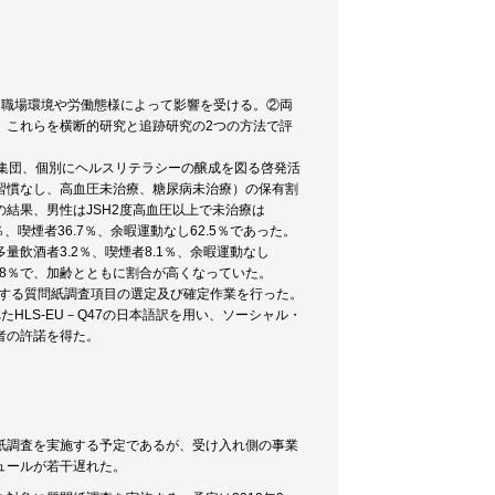
は職場環境や労働態様によって影響を受ける。②両
。これらを横断的研究と追跡研究の2つの方法で評
集団、個別にヘルスリテラシーの醸成を図る啓発活
習慣なし、高血圧未治療、糖尿病未治療）の保有割
その結果、男性はJSH2度高血圧以上で未治療は
5％、喫煙者36.7％、余暇運動なし62.5％であった。
、多量飲酒者3.2％、喫煙者8.1％、余暇運動なし
2.8％で、加齢とともに割合が高くなっていた。
関する質問紙調査項目の選定及び確定作業を行った。
U)で開発されたHLS-EU－Q47の日本語訳を用い、ソーシャル・
者の許諾を得た。
紙調査を実施する予定であるが、受け入れ側の事業
ュールが若干遅れた。