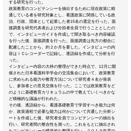
する研究を行った。
政策教育のコンピテンシーを抽出するために現在政策に精
通している者を研究対象とし、看護政策に関係している政
治、行政、団体として起業した者15名の選定を行った。面
接調査を研究代表者および分担者全員で行うこととしたの
で、インタビューガイドを作成して聞き取るべき内容確認
を行った後、面接調査を行った。面接調査は先方の都合に
配慮したことから、約２か月を要した。インタビューの内
容はＩＣレコーダーで記録し、逐語録を作成して分析を行
った。
インタビュー内容の大枠の整理ができた時点で、12月に開
催された日本看護科学学会の交流集会において、政策教育
に求められる能力や教育方法について研究者４名が発表
し、参加者との意見交換を行った。ここでは政策教育をど
のように基礎教育カリキュラムの中で教えていくべきかな
ど積極的な議論が行われた。
その後、逐語録から、看護基礎教育で学習すべき能力は何
か、政策過程で必要な能力は何かについて共通した分析シ
ートを作成した後、研究者全員でコンピテンシーの抽出を
行い、研究者間の整合性を測った。これをもとに抽出され
たコンピテンシーの構造的な整理を行い、２０１９年度の