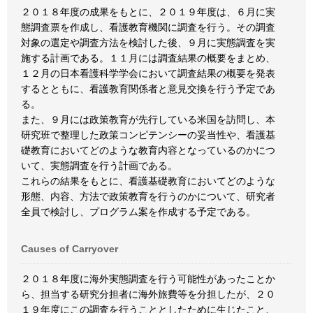
２０１８年度の成果をもとに、２０１９年度は、６月に実
態調査票を作成し、看護教育機関に調査を行う。その調査
対象の選定や調査方法を検討した後、９月に実態調査を実
施する計画である。１１月には調査結果の概要をまとめ、
１２月の日本看護科学学会において調査結果の概要を発表
するとともに、看護教育関係者と意見交換を行う予定であ
る。
また、９月には政策教育が先行している米国を訪問し、本
研究班で整理した政策コンピテンシーの妥当性や、看護基
礎教育においてどのような教育内容となっているのかにつ
いて、実態調査を行う計画である。
これらの結果をもとに、看護基礎教育においてどのような
形態、内容、方法で政策教育を行うのかについて、研究者
全員で検討し、プログラム案を作成する予定である。
Causes of Carryover
２０１８年度に海外実態調査を行う可能性があったことか
ら、担当する研究分担者に海外旅費等を分担したが、２０
１９年度にこの調査を行うこととしたために生じたこと、